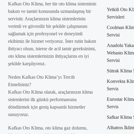
Kafkas Oto Klima, her tür oto klima sisteminin
Yetkili Oto K
bakım ve tamiri konusunda uzmanlaşmış bir
Servisleri
servistir. Araçlarınızın klima sistemlerinin
verimli ve güvenilir bir şekilde çalışmasını
Coolman Kli
sağlamak için profesyonel ve deneyimli
Servisi
ekibimiz ile hizmet veriyoruz. İster rutin bakım
Anadolu Yaka
ihtiyacı olsun, isterse de acil tamir gereksinimi,
Webasto Klim
oto klima sistemlerinizin ihtiyaçlarını en iyi
Servisi
şekilde karşılıyoruz.
Sütrak Klima 
Neden Kafkas Oto Klima’yı Tercih
Konvekta Kli
Etmelisiniz?
Servis
Kafkas Oto Klima olarak, araçlarınızın klima
Eurostar Klim
sistemlerini ilk günkü performansına
Servis
döndürmek için geniş kapsamlı hizmetler
sunuyoruz.
Safkar Klima 
Albatros İklim
Kafkas Oto Klima, oto klima gaz dolumu,