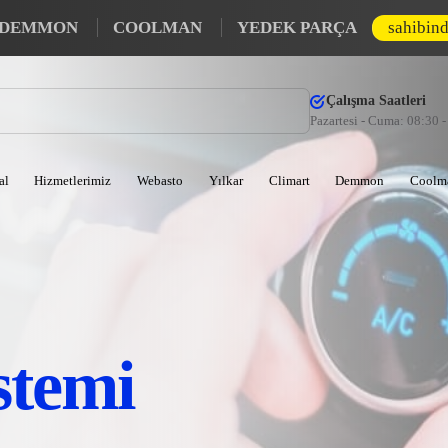
DEMMON
COOLMAN
YEDEK PARÇA
sahibin
Çalışma Saatleri
Pazartesi - Cuma: 08:30 
al
Hizmetlerimiz
Webasto
Yılkar
Climart
Demmon
Coolm
stemi