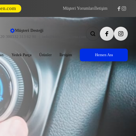
den.com
Müşteri Yorumları
İletişim
Müşteri Desteği
- 20:30
0532 313 62 90
info@kafkasotoklima.com
an
Yedek Parça
Ürünler
İletişim
Hemen Ara