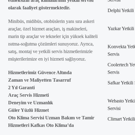
etmeksizin araç klimalarının yetkili servisi
olarak faaliyet göstermektedir.
Delphi Yetkili
Minibüs, midibüs, otobüslerin yanı sıra askeri
Yazkar Yetkili
araçlar, özel hizmet araçları, iş makineleri,
marin tip araçlar ve tekneler için yüksek kaliteli
ısıtma-soğutma çözümleri sunuyoruz. Ayrıca,
Konvekta Yetk
satış, montaj ve yetkili servis hizmetlerimizle
Servis
müşterilerimize en iyi hizmeti sağlıyoruz.
Coolertech Yet
Servis
Hizmetlerimiz Güvence Altında
Zaman ve Maliyetten Tasarruf
Safkar Yetkili
2 Yıl Garanti
Araç Servis Hizmeti
Webasto Yetki
Deneyim ve Uzmanlık
Servisi
Güler Yüzlü Hizmet
Oto Klima Servisi Uzman Bakım ve Tamir
Climart Yetkil
Hizmetleri Kafkas Oto Klima’da