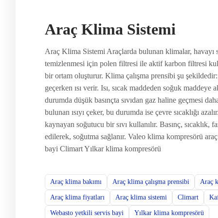
Araç Klima Sistemi
Araç Klima Sistemi Araçlarda bulunan klimalar, havayı s
temizlenmesi için polen filtresi ile aktif karbon filtresi k
bir ortam oluşturur. Klima çalışma prensibi şu şekildedir
geçerken ısı verir. Isı, sıcak maddeden soğuk maddeye a
durumda düşük basınçta sıvıdan gaz haline geçmesi daha
bulunan ısıyı çeker, bu durumda ise çevre sıcaklığı azalı
kaynayan soğutucu bir sıvı kullanılır. Basınç, sıcaklık, f
edilerek, soğutma sağlanır. Valeo klima kompresörü araç 
bayi Climart Yılkar klima kompresörü
Araç klima bakımı
Araç klima çalışma prensibi
Araç k
Araç klima fiyatları
Araç klima sistemi
Climart
Kaf
Webasto yetkili servis bayi
Yılkar klima kompresörü