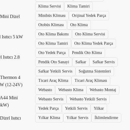
Klima Servisi
Klima Tamiri
Minibüs Kliması
Orijinal Yedek Parça
Mini Dizel
Otobüs Kliması
Oto Klima
Oto Klima Bakımı
Oto Klima Servisi
 Isıtıcı 5 kW
Oto Klima Tamiri
Oto Klima Yedek Parça
Oto Yedek Parça
Pendik Oto Klima
Isıtıcı 2.8
Pendik Oto Sanayi
Safkar
Safkar Servis
Safkar Yetkili Servis
Soğutma Sistemleri
 Thermon 4
Ticari Araç Klima
Ticari Araç Kliması
 kW (12-24V)
Webasto
Webasto Klima
Webasto Montaj
 A44 Mini
Webasto Servis
Webasto Yetkili Servis
2.8kW)
Yedek Parça
Yetkili Servis
Yilkar
izel Isıtıcı
Yılkar Klima
Yılkar Servis
İklimlendirme