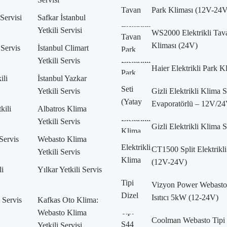
Park Kliması (12V-24V
 Servisi
Safkar İstanbul
Yetkili Servisi
WS2000 Elektrikli Tav
Kliması (24V)
 Servis
İstanbul Climart
Yetkili Servis
Haier Elektrikli Park K
ili
İstanbul Yazkar
Yetkili Servis
Gizli Elektrikli Klima 
Evaporatörlü – 12V/24
kili
Albatros Klima
Yetkili Servis
Gizli Elektrikli Klima 
 Servis
Webasto Klima
CT1500 Split Elektrikli
Yetkili Servis
(12V-24V)
li
Yılkar Yetkili Servis
Vizyon Power Webasto 
Isıtıcı 5kW (12-24V)
i Servis
Kafkas Oto Klima:
Webasto Klima
Coolman Webasto Tipi 
Yetkili Servisi