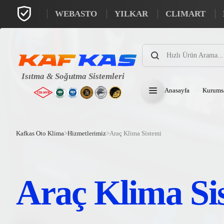
WEBASTO
YILKAR
CLIMART
Products
search
Anasayfa
Kurums
Kafkas Oto Klima
>
Hizmetlerimiz
>
Araç Klima Sistemi
Araç Klima Si