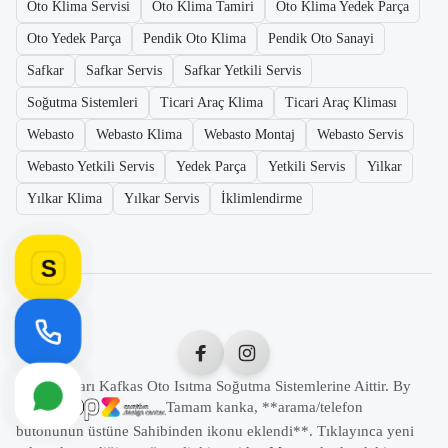
Oto Klima Servisi
Oto Klima Tamiri
Oto Klima Yedek Parça
Oto Yedek Parça
Pendik Oto Klima
Pendik Oto Sanayi
Safkar
Safkar Servis
Safkar Yetkili Servis
Soğutma Sistemleri
Ticari Araç Klima
Ticari Araç Kliması
Webasto
Webasto Klima
Webasto Montaj
Webasto Servis
Webasto Yetkili Servis
Yedek Parça
Yetkili Servis
Yilkar
Yılkar Klima
Yılkar Servis
İklimlendirme
S
Tüm Hakları Kafkas Oto Isıtma Soğutma Sistemlerine Aittir. By
Tamam kanka, **arama/telefon
butonunun üstüne Sahibinden ikonu eklendi**. Tıklayınca yeni