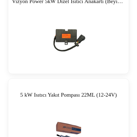
Vizyon Power 5kW Dizel Isıtıcı Anakartı (Beyin) 12-24V
5 kW Isıtıcı Yakıt Pompası 22ML (12-24V)