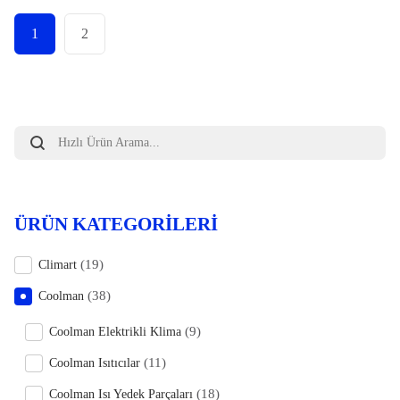
1
2
Products
search
ÜRÜN KATEGORILERI
(19)
Climart
(38)
Coolman
(9)
Coolman Elektrikli Klima
(11)
Coolman Isıtıcılar
(18)
Coolman Isı Yedek Parçaları