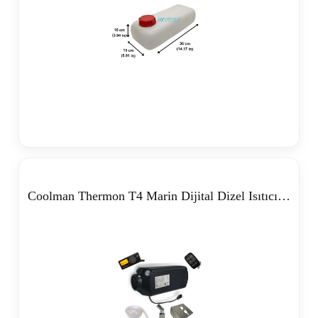
Coolman Thermon T4 Marin Dijital Dizel Isıtıcı (5kW – 12/24V)