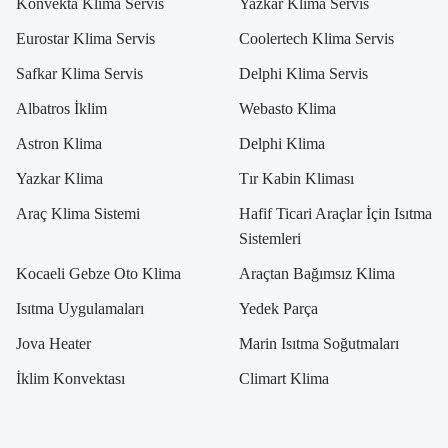
Konvekta Klima Servis
Yazkar Klima Servis
Eurostar Klima Servis
Coolertech Klima Servis
Safkar Klima Servis
Delphi Klima Servis
Albatros İklim
Webasto Klima
Astron Klima
Delphi Klima
Yazkar Klima
Tır Kabin Kliması
Araç Klima Sistemi
Hafif Ticari Araçlar İçin Isıtma
Sistemleri
Kocaeli Gebze Oto Klima
Araçtan Bağımsız Klima
Isıtma Uygulamaları
Yedek Parça
Jova Heater
Marin Isıtma Soğutmaları
İklim Konvektası
Climart Klima