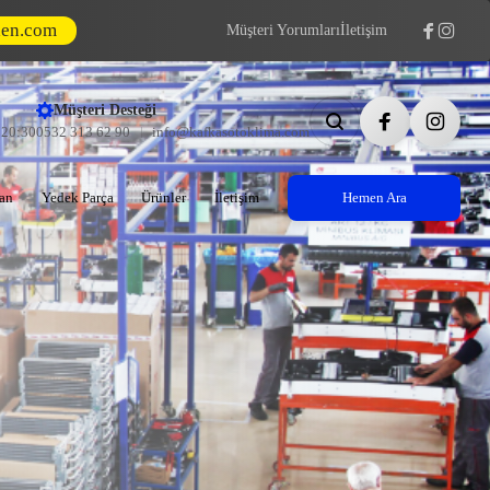
den.com
Müşteri Yorumları
İletişim
Müşteri Desteği
- 20:30
0532 313 62 90
info@kafkasotoklima.com
an
Yedek Parça
Ürünler
İletişim
Hemen Ara