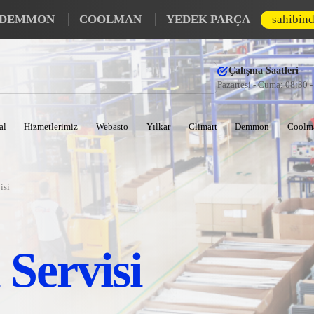
DEMMON
COOLMAN
YEDEK PARÇA
sahibin
Çalışma Saatleri
Pazartesi - Cuma: 08:30 
al
Hizmetlerimiz
Webasto
Yılkar
Climart
Demmon
Coolm
isi
 Servisi