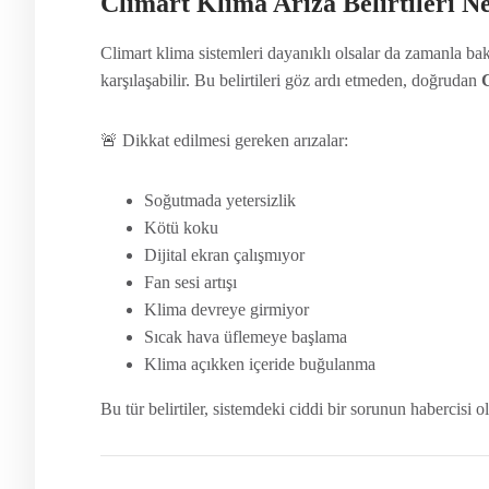
Climart Klima Arıza Belirtileri N
Climart klima sistemleri dayanıklı olsalar da zamanla b
karşılaşabilir. Bu belirtileri göz ardı etmeden, doğrudan
C
🚨 Dikkat edilmesi gereken arızalar:
Soğutmada yetersizlik
Kötü koku
Dijital ekran çalışmıyor
Fan sesi artışı
Klima devreye girmiyor
Sıcak hava üflemeye başlama
Klima açıkken içeride buğulanma
Bu tür belirtiler, sistemdeki ciddi bir sorunun habercisi o