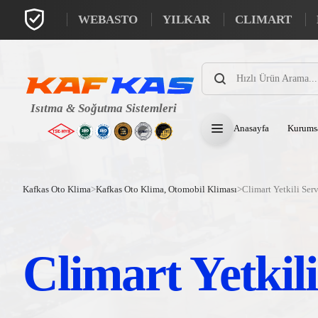
WEBASTO
YILKAR
CLIMART
Products
search
Anasayfa
Kurums
Kafkas Oto Klima
>
Kafkas Oto Klima, Otomobil Kliması
>
Climart Yetkili Serv
Climart Yetkili