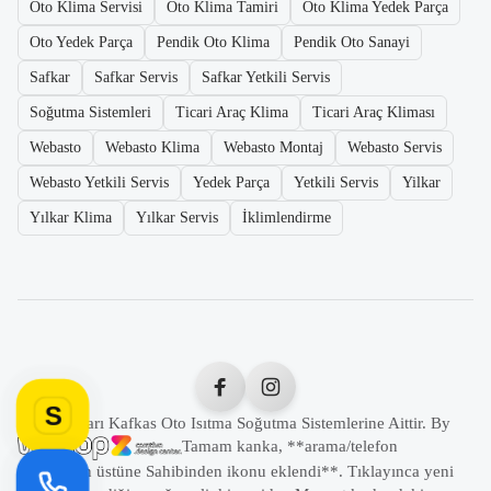
Oto Klima Servisi
Oto Klima Tamiri
Oto Klima Yedek Parça
Oto Yedek Parça
Pendik Oto Klima
Pendik Oto Sanayi
Safkar
Safkar Servis
Safkar Yetkili Servis
Soğutma Sistemleri
Ticari Araç Klima
Ticari Araç Kliması
Webasto
Webasto Klima
Webasto Montaj
Webasto Servis
Webasto Yetkili Servis
Yedek Parça
Yetkili Servis
Yilkar
Yılkar Klima
Yılkar Servis
İklimlendirme
S
Tüm Hakları Kafkas Oto Isıtma Soğutma Sistemlerine Aittir. By
Tamam kanka, **arama/telefon
butonunun üstüne Sahibinden ikonu eklendi**. Tıklayınca yeni