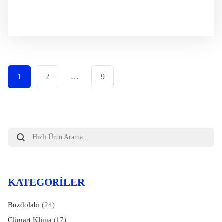
1
2
…
9
Products
search
KATEGORILER
Buzdolabı
(24)
Climart Klima
(17)