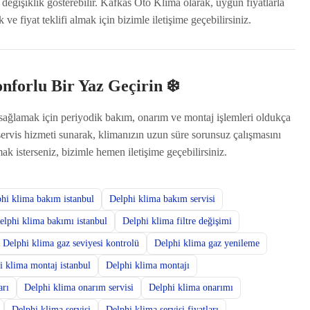
 değişiklik gösterebilir. Kafkas Oto Klima olarak, uygun fiyatlarla
ve fiyat teklifi almak için bizimle iletişime geçebilirsiniz.
onforlu Bir Yaz Geçirin ❄️
ı sağlamak için periyodik bakım, onarım ve montaj işlemleri oldukça
ervis hizmeti sunarak, klimanızın uzun süre sorunsuz çalışmasını
ak isterseniz, bizimle hemen iletişime geçebilirsiniz.
hi klima bakım istanbul
Delphi klima bakım servisi
elphi klima bakımı istanbul
Delphi klima filtre değişimi
Delphi klima gaz seviyesi kontrolü
Delphi klima gaz yenileme
i klima montaj istanbul
Delphi klima montajı
arı
Delphi klima onarım servisi
Delphi klima onarımı
Delphi klima servisi
Delphi klima servisi fiyatları