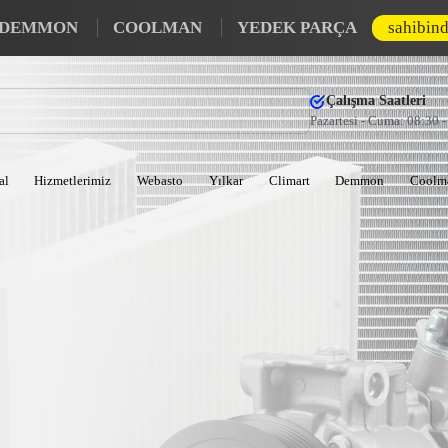
DEMMON
COOLMAN
YEDEK PARÇA
sahibin
Çalışma Saatleri
Pazartesi - Cuma: 08:30 
al
Hizmetlerimiz
Webasto
Yılkar
Climart
Demmon
Coolm