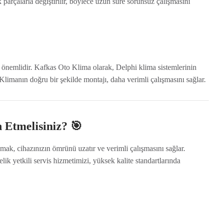
k parçalarla değiştirilir, böylece uzun süre sorunsuz çalışmasını
k önemlidir. Kafkas Oto Klima olarak, Delphi klima sistemlerinin
limanın doğru bir şekilde montajı, daha verimli çalışmasını sağlar.
h Etmelisiniz? 🎯
mak, cihazınızın ömrünü uzatır ve verimli çalışmasını sağlar.
ik yetkili servis hizmetimizi, yüksek kalite standartlarında