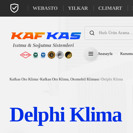
WEBASTO
YILKAR
CLIMART
Products
search
Anasayfa
Kurums
Kafkas Oto Klima
>
Kafkas Oto Klima, Otomobil Kliması
>
Delphi Klima
Delphi Klima