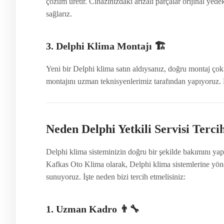
çözüm üretir. Cihazınızdaki arızalı parçalar orijinal yede
sağlarız.
3. Delphi Klima Montajı
🏗️
Yeni bir Delphi klima satın aldıysanız, doğru montaj ço
montajını uzman teknisyenlerimiz tarafından yapıyoruz. K
Neden Delphi Yetkili Servisi Terci
Delphi klima sisteminizin doğru bir şekilde bakımını yap
Kafkas Oto Klima olarak, Delphi klima sistemlerine yönel
sunuyoruz. İşte neden bizi tercih etmelisiniz:
1. Uzman Kadro
👨‍🔧