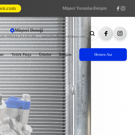
den.com
Müşteri Yorumları
İletişim
Müşteri Desteği
- 20:30
0532 313 62 90
info@kafkasotoklima.com
an
Yedek Parça
Ürünler
İletişim
Hemen Ara