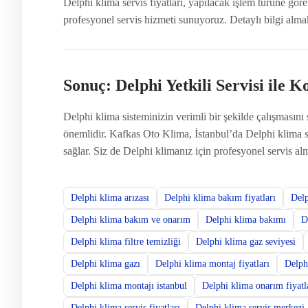
Delphi klima servis fiyatları, yapılacak işlem türüne göre
profesyonel servis hizmeti sunuyoruz. Detaylı bilgi almak 
Sonuç: Delphi Yetkili Servisi ile K
Delphi klima sisteminizin verimli bir şekilde çalışmasın
önemlidir. Kafkas Oto Klima, İstanbul’da Delphi klima s
sağlar. Siz de Delphi klimanız için profesyonel servis alm
Delphi klima arızası
Delphi klima bakım fiyatları
Delp
Delphi klima bakım ve onarım
Delphi klima bakımı
D
Delphi klima filtre temizliği
Delphi klima gaz seviyesi
Delphi klima gazı
Delphi klima montaj fiyatları
Delph
Delphi klima montajı istanbul
Delphi klima onarım fiyatl
Delphi klima servis fiyatları
Delphi klima servis merkezi