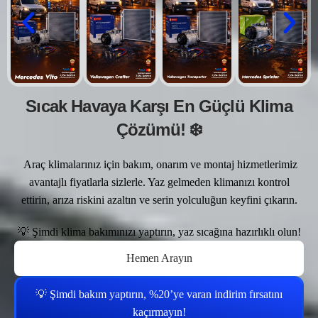
Sıcak Havaya Karşı En Güçlü Klima
Çözümü! ❄️
Araç klimalarınız için bakım, onarım ve montaj hizmetlerimiz
avantajlı fiyatlarla sizlerle. Yaz gelmeden klimanızı kontrol
ettirin, arıza riskini azaltın ve serin yolculuğun keyfini çıkarın.
💡 Şimdi klima bakımınızı yaptırın, yaz sıcağına hazırlıklı olun!
Hemen Arayın
💡 Şimdi bakım yaptırın, %20’ye varan indirim fırsatını
kaçırmayın!