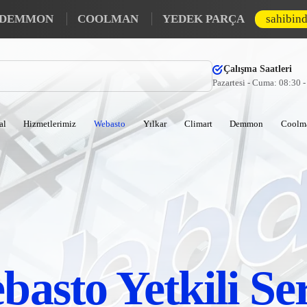
DEMMON
COOLMAN
YEDEK PARÇA
sahibin
Çalışma Saatleri
Pazartesi - Cuma: 08:30 
al
Hizmetlerimiz
Webasto
Yılkar
Climart
Demmon
Coolm
asto Yetkili Se