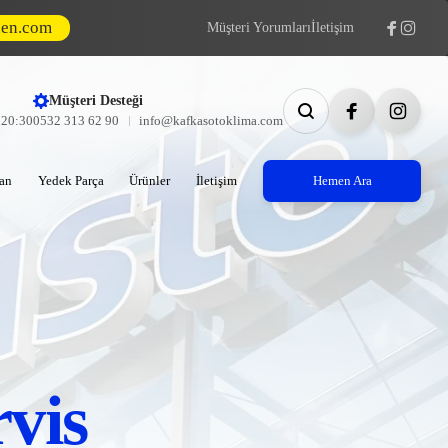
den.com
Müşteri Yorumları
İletişim
Müşteri Desteği
- 20:30
0532 313 62 90
info@kafkasotoklima.com
an
Yedek Parça
Ürünler
İletişim
Hemen Ara
rvis