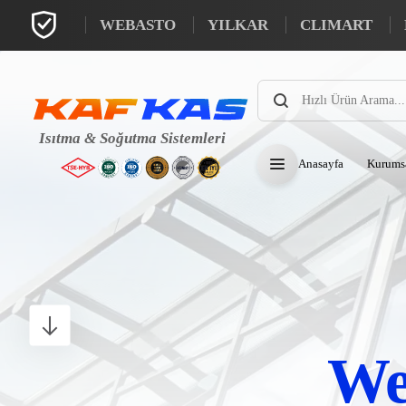
WEBASTO
YILKAR
CLIMART
Anasayfa
Kurums
Web