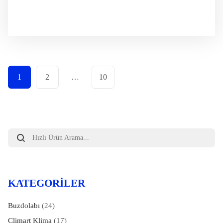
1
2
…
10
Products
search
KATEGORILER
Buzdolabı
(24)
Climart Klima
(17)