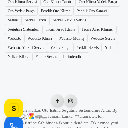
Oto Klima Servisi
Oto Klima Tamiri
Oto Klima Yedek Parça
Oto Yedek Parça
Pendik Oto Klima
Pendik Oto Sanayi
Safkar
Safkar Servis
Safkar Yetkili Servis
Soğutma Sistemleri
Ticari Araç Klima
Ticari Araç Kliması
Webasto
Webasto Klima
Webasto Montaj
Webasto Servis
Webasto Yetkili Servis
Yedek Parça
Yetkili Servis
Yilkar
Yılkar Klima
Yılkar Servis
İklimlendirme
S
Tüm Hakları Kafkas Oto Isıtma Soğutma Sistemlerine Aittir. By
Tamam kanka, **arama/telefon
butonunun üstüne Sahibinden ikonu eklendi**. Tıklayınca yeni