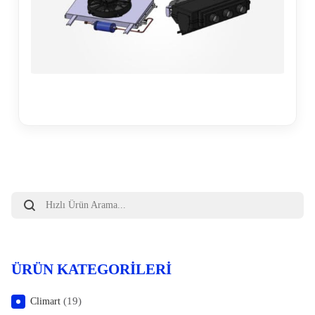
Products
search
ÜRÜN KATEGORILERI
(19)
Climart