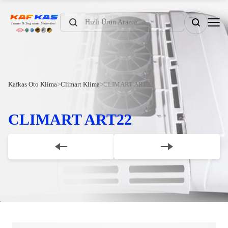
Products
search
Kafkas Oto Klima
>
Climart Klima
>
CLIMART ART22
CLIMART ART22
Scroll Down