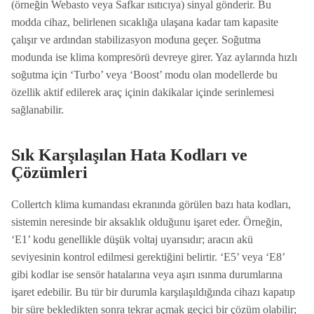
(örneğin Webasto veya Safkar ısıtıcıya) sinyal gönderir. Bu
modda cihaz, belirlenen sıcaklığa ulaşana kadar tam kapasite
çalışır ve ardından stabilizasyon moduna geçer. Soğutma
modunda ise klima kompresörü devreye girer. Yaz aylarında hızlı
soğutma için ‘Turbo’ veya ‘Boost’ modu olan modellerde bu
özellik aktif edilerek araç içinin dakikalar içinde serinlemesi
sağlanabilir.
Sık Karşılaşılan Hata Kodları ve
Çözümleri
Collertch klima kumandası ekranında görülen bazı hata kodları,
sistemin neresinde bir aksaklık olduğunu işaret eder. Örneğin,
‘E1’ kodu genellikle düşük voltaj uyarısıdır; aracın akü
seviyesinin kontrol edilmesi gerektiğini belirtir. ‘E5’ veya ‘E8’
gibi kodlar ise sensör hatalarına veya aşırı ısınma durumlarına
işaret edebilir. Bu tür bir durumla karşılaşıldığında cihazı kapatıp
bir süre bekledikten sonra tekrar açmak geçici bir çözüm olabilir;