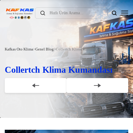
Products
search
Kafkas Oto Klima
>
Genel Blog
>
Collertch Klima Kumandası
Collertch Klima Kumandası
Scroll Down