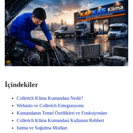
İçindekiler
Collertch Klima Kumandası Nedir?
Webasto ve Collertch Entegrasyonu
Kumandanın Temel Özellikleri ve Fonksiyonları
Collertch Klima Kumandası Kullanım Rehberi
Isıtma ve Soğutma Modları