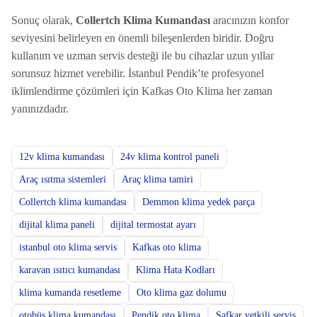
Sonuç olarak,
Collertch Klima Kumandası
aracınızın konfor
seviyesini belirleyen en önemli bileşenlerden biridir. Doğru
kullanım ve uzman servis desteği ile bu cihazlar uzun yıllar
sorunsuz hizmet verebilir. İstanbul Pendik’te profesyonel
iklimlendirme çözümleri için Kafkas Oto Klima her zaman
yanınızdadır.
12v klima kumandası
24v klima kontrol paneli
Araç ısıtma sistemleri
Araç klima tamiri
Collertch klima kumandası
Demmon klima yedek parça
dijital klima paneli
dijital termostat ayarı
istanbul oto klima servis
Kafkas oto klima
karavan ısıtıcı kumandası
Klima Hata Kodları
klima kumanda resetleme
Oto klima gaz dolumu
otobüs klima kumandası
Pendik oto klima
Safkar yetkili servis