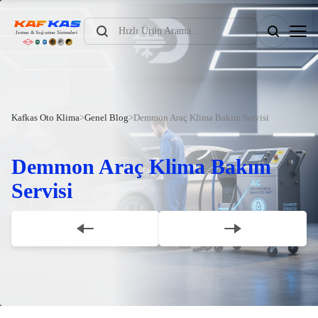
Products
search
Kafkas Oto Klima
>
Genel Blog
>
Demmon Araç Klima Bakım Servisi
Demmon Araç Klima Bakım
Servisi
Scroll Down