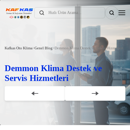
Products
search
Kafkas Oto Klima
>
Genel Blog
>
Demmon Klima Destek ve Servis Hizmetleri
Demmon Klima Destek ve
Servis Hizmetleri
Scroll Down