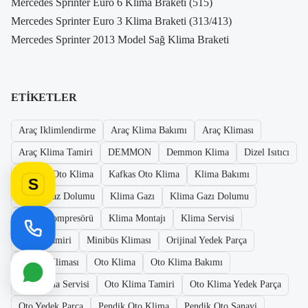
Mercedes Sprinter Euro 6 Klima Braketi (515)
Mercedes Sprinter Euro 3 Klima Braketi (313/413)
Mercedes Sprinter 2013 Model Sağ Klima Braketi
ETIKETLER
Araç Iklimlendirme
Araç Klima Bakımı
Araç Kliması
Araç Klima Tamiri
DEMMON
Demmon Klima
Dizel Isıtıcı
Istanbul Oto Klima
Kafkas Oto Klima
Klima Bakımı
S
Klima Gaz Dolumu
Klima Gazı
Klima Gazı Dolumu
Klima Kompresörü
Klima Montajı
Klima Servisi
Klima Tamiri
Minibüs Kliması
Orijinal Yedek Parça
Otobüs Kliması
Oto Klima
Oto Klima Bakımı
Oto Klima Servisi
Oto Klima Tamiri
Oto Klima Yedek Parça
Oto Yedek Parça
Pendik Oto Klima
Pendik Oto Sanayi