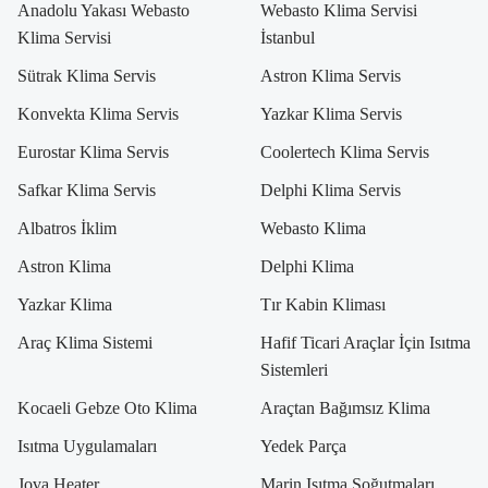
Anadolu Yakası Webasto
Webasto Klima Servisi
Klima Servisi
İstanbul
Sütrak Klima Servis
Astron Klima Servis
Konvekta Klima Servis
Yazkar Klima Servis
Eurostar Klima Servis
Coolertech Klima Servis
Safkar Klima Servis
Delphi Klima Servis
Albatros İklim
Webasto Klima
Astron Klima
Delphi Klima
Yazkar Klima
Tır Kabin Kliması
Araç Klima Sistemi
Hafif Ticari Araçlar İçin Isıtma
Sistemleri
Kocaeli Gebze Oto Klima
Araçtan Bağımsız Klima
Isıtma Uygulamaları
Yedek Parça
Jova Heater
Marin Isıtma Soğutmaları