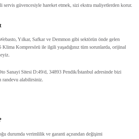
li servis güvencesiyle hareket etmek, sizi ekstra maliyetlerden korur.
t
 Webasto, Yılkar, Safkar ve Demmon gibi sektörün önde gelen
 5 Klima Kompresörü ile ilgili yaşadığınız tüm sorunlarda, orijinal
eyiz.
o Sanayi Sitesi D:49/d, 34893 Pendik/İstanbul adresinde bizi
 randevu alabilirsiniz.
?
oğu durumda verimlilik ve garanti açısından değişimi