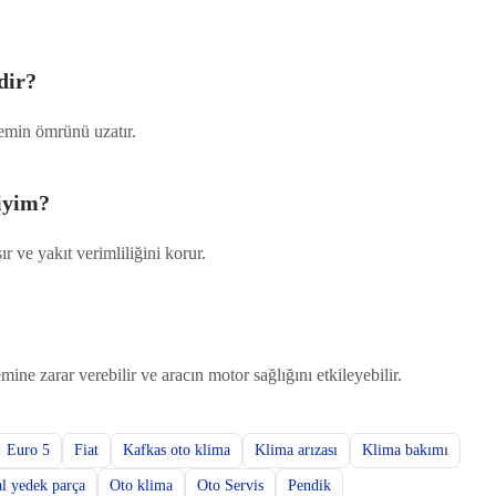
dir?
temin ömrünü uzatır.
liyim?
 ve yakıt verimliliğini korur.
ne zarar verebilir ve aracın motor sağlığını etkileyebilir.
Euro 5
Fiat
Kafkas oto klima
Klima arızası
Klima bakımı
al yedek parça
Oto klima
Oto Servis
Pendik