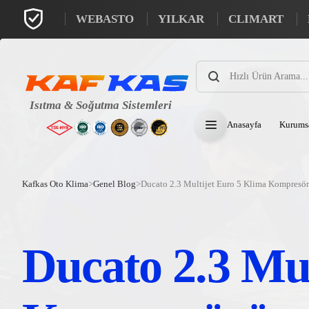
WEBASTO
YILKAR
CLIMART
Products
search
Anasayfa
Kurums
Kafkas Oto Klima
>
Genel Blog
>
Ducato 2.3 Multijet Euro 5 Klima Kompresö
Ducato 2.3 Mul