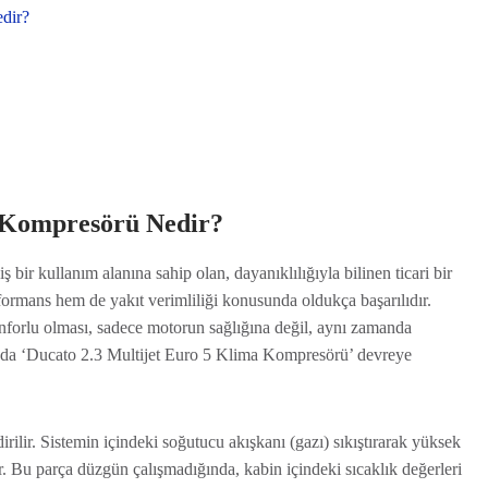
dir?
a Kompresörü Nedir?
ş bir kullanım alanına sahip olan, dayanıklılığıyla bilinen ticari bir
formans hem de yakıt verimliliği konusunda oldukça başarılıdır.
konforlu olması, sadece motorun sağlığına değil, aynı zamanda
burada ‘Ducato 2.3 Multijet Euro 5 Klima Kompresörü’ devreye
rilir. Sistemin içindeki soğutucu akışkanı (gazı) sıkıştırarak yüksek
r. Bu parça düzgün çalışmadığında, kabin içindeki sıcaklık değerleri