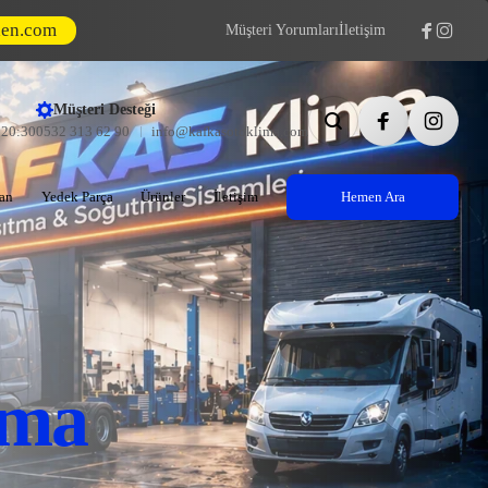
den.com
Müşteri Yorumları
İletişim
Müşteri Desteği
- 20:30
0532 313 62 90
info@kafkasotoklima.com
an
Yedek Parça
Ürünler
İletişim
Hemen Ara
ima