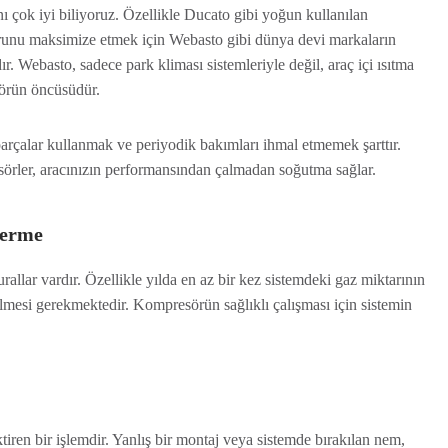
nı çok iyi biliyoruz. Özellikle Ducato gibi yoğun kullanılan
nforunu maksimize etmek için Webasto gibi dünya devi markaların
 Webasto, sadece park kliması sistemleriyle değil, araç içi ısıtma
törün öncüsüdür.
rçalar kullanmak ve periyodik bakımları ihmal etmemek şarttır.
sörler, aracınızın performansından çalmadan soğutma sağlar.
derme
allar vardır. Özellikle yılda en az bir kez sistemdeki gaz miktarının
ilmesi gerekmektedir. Kompresörün sağlıklı çalışması için sistemin
iren bir işlemdir. Yanlış bir montaj veya sistemde bırakılan nem,