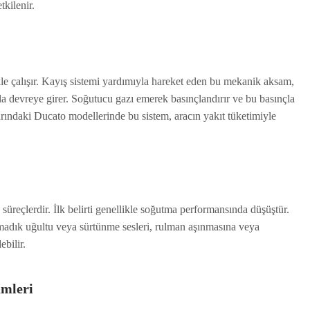
tkilenir.
e çalışır. Kayış sistemi yardımıyla hareket eden bu mekanik aksam,
la devreye girer. Soğutucu gazı emerek basınçlandırır ve bu basınçla
arındaki Ducato modellerinde bu sistem, aracın yakıt tüketimiyle
 süreçlerdir. İlk belirti genellikle soğutma performansında düşüştür.
lmadık uğultu veya sürtünme sesleri, rulman aşınmasına veya
bilir.
ümleri