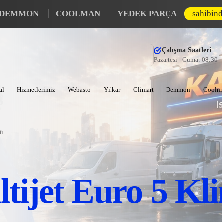
DEMMON
COOLMAN
YEDEK PARÇA
sahibin
Çalışma Saatleri
Pazartesi - Cuma: 08:30 
al
Hizmetlerimiz
Webasto
Yılkar
Climart
Demmon
Coolm
rü
tijet Euro 5 Kl