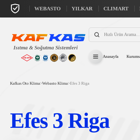
WEBASTO
YILKAR
CLIMART
Products
search
Anasayfa
Kurums
Kafkas Oto Klima
>
Webasto Klima
>
Efes 3 Riga
Efes 3 Riga