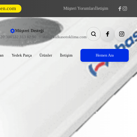
den.com
Müşteri Yorumları
İletişim
Müşteri Desteği
- 20:30
0532 313 62 90
info@kafkasotoklima.com
an
Yedek Parça
Ürünler
İletişim
Hemen Ara