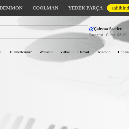
DEMMON
COOLMAN
YEDEK PARÇA
sahibin
Çalışma Saatleri
Pazartesi - Cuma: 08:30 
al
Hizmetlerimiz
Webasto
Yılkar
Climart
Demmon
Coolm