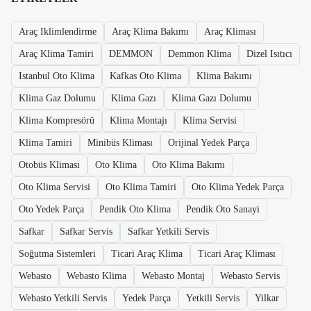
Araç Iklimlendirme
Araç Klima Bakımı
Araç Kliması
Araç Klima Tamiri
DEMMON
Demmon Klima
Dizel Isıtıcı
Istanbul Oto Klima
Kafkas Oto Klima
Klima Bakımı
Klima Gaz Dolumu
Klima Gazı
Klima Gazı Dolumu
Klima Kompresörü
Klima Montajı
Klima Servisi
Klima Tamiri
Minibüs Kliması
Orijinal Yedek Parça
Otobüs Kliması
Oto Klima
Oto Klima Bakımı
Oto Klima Servisi
Oto Klima Tamiri
Oto Klima Yedek Parça
Oto Yedek Parça
Pendik Oto Klima
Pendik Oto Sanayi
Safkar
Safkar Servis
Safkar Yetkili Servis
Soğutma Sistemleri
Ticari Araç Klima
Ticari Araç Kliması
Webasto
Webasto Klima
Webasto Montaj
Webasto Servis
Webasto Yetkili Servis
Yedek Parça
Yetkili Servis
Yilkar