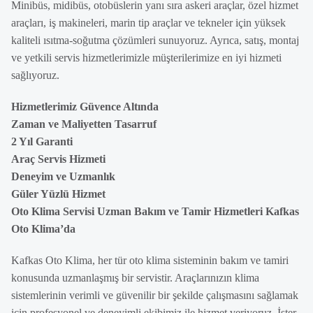
Minibüs, midibüs, otobüslerin yanı sıra askeri araçlar, özel hizmet
araçları, iş makineleri, marin tip araçlar ve tekneler için yüksek
kaliteli ısıtma-soğutma çözümleri sunuyoruz. Ayrıca, satış, montaj
ve yetkili servis hizmetlerimizle müşterilerimize en iyi hizmeti
sağlıyoruz.
Hizmetlerimiz Güvence Altında
Zaman ve Maliyetten Tasarruf
2 Yıl Garanti
Araç Servis Hizmeti
Deneyim ve Uzmanlık
Güler Yüzlü Hizmet
Oto Klima Servisi Uzman Bakım ve Tamir Hizmetleri Kafkas
Oto Klima’da
Kafkas Oto Klima, her tür oto klima sisteminin bakım ve tamiri
konusunda uzmanlaşmış bir servistir. Araçlarınızın klima
sistemlerinin verimli ve güvenilir bir şekilde çalışmasını sağlamak
için profesyonel ve deneyimli ekibimiz ile hizmet veriyoruz. İster