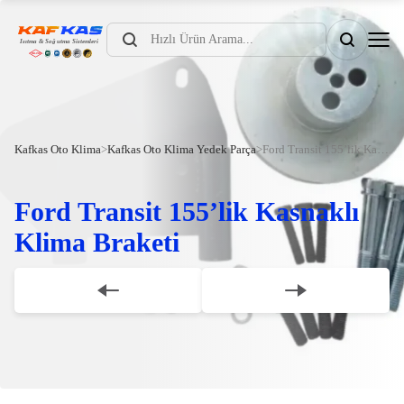
Products
search
Kafkas Oto Klima
>
Kafkas Oto Klima Yedek Parça
>
Ford Transit 155’lik Kasnaklı Klima Braketi
Ford Transit 155’lik Kasnaklı
Klima Braketi
Scroll Down