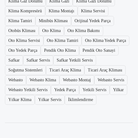
Klima Gaz Dolumu
Klima Gazı
Klima Gazı Dolumu
Klima Kompresörü
Klima Montajı
Klima Servisi
Klima Tamiri
Minibüs Kliması
Orijinal Yedek Parça
Otobüs Kliması
Oto Klima
Oto Klima Bakımı
Oto Klima Servisi
Oto Klima Tamiri
Oto Klima Yedek Parça
Oto Yedek Parça
Pendik Oto Klima
Pendik Oto Sanayi
Safkar
Safkar Servis
Safkar Yetkili Servis
Soğutma Sistemleri
Ticari Araç Klima
Ticari Araç Kliması
Webasto
Webasto Klima
Webasto Montaj
Webasto Servis
Webasto Yetkili Servis
Yedek Parça
Yetkili Servis
Yilkar
Yılkar Klima
Yılkar Servis
İklimlendirme