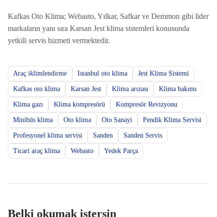
Kafkas Oto Klima; Webasto, Yılkar, Safkar ve Demmon gibi lider
markaların yanı sıra Karsan Jest klima sistemleri konusunda
yetkili servis hizmeti vermektedir.
Araç iklimlendirme
Istanbul oto klima
Jest Klima Sistemi
Kafkas oto klima
Karsan Jest
Klima arızası
Klima bakımı
Klima gazı
Klima kompresörü
Kompresör Revizyonu
Minibüs klima
Oto klima
Oto Sanayi
Pendik Klima Servisi
Profesyonel klima servisi
Sanden
Sanden Servis
Ticari araç klima
Webasto
Yedek Parça
Belki okumak istersin