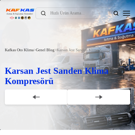
Products
search
Kafkas Oto Klima
>
Genel Blog
>
Karsan Jest Sanden Klima Kompresörü
Karsan Jest Sanden Klima
Kompresörü
Scroll Down