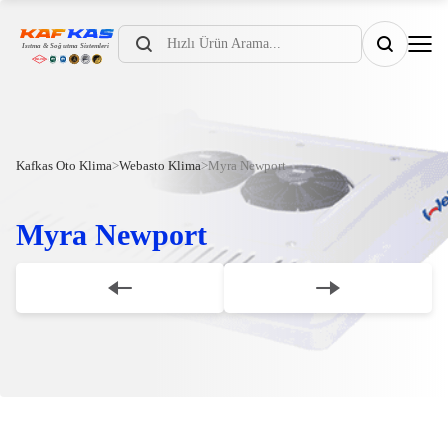
Products
search
Kafkas Oto Klima
>
Webasto Klima
>
Myra Newport
Myra Newport
Scroll Down