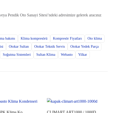
eya Pendik Oto Sanayi Sitesi’ndeki adresimize gelerek aracınız
ima bakımı
Klima kompresörü
Kompresör Fiyatları
Oto klima
isi
Otokar Sultan
Otokar Teknik Servis
Otokar Yedek Parça
Soğutma Sistemleri
Sultan Klima
Webasto
Yilkar
Fiat Ducato 6PK Klima Kompresörü
CLIMART ART1000 / 1000D