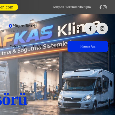
den.com
Müşteri Yorumları
İletişim
Müşteri Desteği
- 20:30
0532 313 62 90
info@kafkasotoklima.com
an
Yedek Parça
Ürünler
İletişim
Hemen Ara
sörü