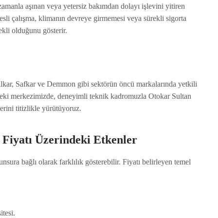
amanla aşınan veya yetersiz bakımdan dolayı işlevini yitiren
Sesli çalışma, klimanın devreye girmemesi veya sürekli sigorta
rekli olduğunu gösterir.
lkar, Safkar ve Demmon gibi sektörün öncü markalarında yetkili
deki merkezimizde, deneyimli teknik kadromuzla Otokar Sultan
ini titizlikle yürütüyoruz.
Fiyatı Üzerindeki Etkenler
ura bağlı olarak farklılık gösterebilir. Fiyatı belirleyen temel
itesi.