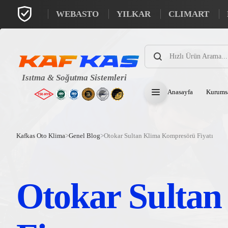
WEBASTO
YILKAR
CLIMART
Products
search
Anasayfa
Kurums
Kafkas Oto Klima
>
Genel Blog
>
Otokar Sultan Klima Kompresörü Fiyatı
Otokar Sulta