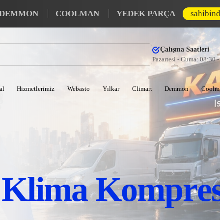
DEMMON
COOLMAN
YEDEK PARÇA
sahibin
Çalışma Saatleri
Pazartesi - Cuma: 08:30 
al
Hizmetlerimiz
Webasto
Yılkar
Climart
Demmon
Coolm
n Klima Kompre