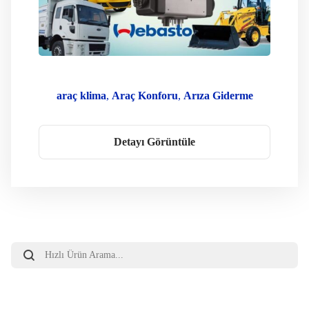
araç klima
Araç Konforu
Arıza Giderme
Dizel Isıtıcı
kafkas oto klima
Kamyon Isıtma
Karavan Webasto
klima servisi
Detayı Görüntüle
Orijinal Yedek Parça
Oto Isıtma
Oto Klima Webasto
Park Isıtıcısı
Webasto Ankara
Webasto Bakım
Webasto Montaj
WEbasto Oto Klima Servis
Webasto Servisi
Webasto Teknik Servis
Webasto Yetkili Servis
Yetkili Servis
Products
search