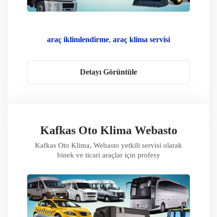
araç iklimlendirme
araç klima servisi
kafkas oto klima
klima gaz dolumu
klima kompresör
klima servisi
Detayı Görüntüle
Klima Sorun Giderme
Klima Teknolojisi
Oto Klima
Taşınabilir Klima
Webasto Bakım
Webasto Çözümleri
Webasto Klima
Webasto Onarım
WEbasto Oto Klima
Webasto Servis Noktası
Webasto Servisi
Kafkas Oto Klima Webasto
Webasto Yedek Parça
Webasto Yetkili Servis
Kafkas Oto Klima, Webasto yetkili servisi olarak
Yetkili Servis
binek ve ticari araçlar için profesy