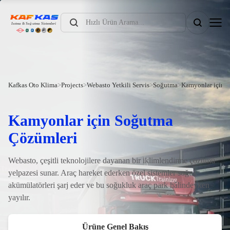
Products
search
Kafkas Oto Klima
>
Projects
>
Webasto Yetkili Servis
>
Soğutma
>
Kamyonlar için 
Kamyonlar için Soğutma
Çözümleri
Webasto, çeşitli teknolojilere dayanan bir iklimlendirme çözümü
yelpazesi sunar. Araç hareket ederken özel sistemler soğuk
akümülatörleri şarj eder ve bu soğukluk araç park hâlindeyken
yayılır.
Ürüne Genel Bakış