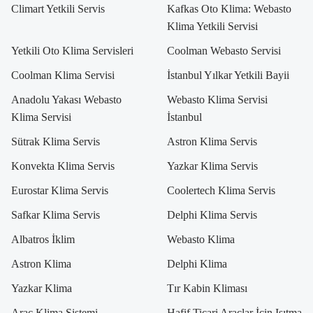
Climart Yetkili Servis
Kafkas Oto Klima: Webasto
Klima Yetkili Servisi
Yetkili Oto Klima Servisleri
Coolman Webasto Servisi
Coolman Klima Servisi
İstanbul Yılkar Yetkili Bayii
Anadolu Yakası Webasto
Webasto Klima Servisi
Klima Servisi
İstanbul
Sütrak Klima Servis
Astron Klima Servis
Konvekta Klima Servis
Yazkar Klima Servis
Eurostar Klima Servis
Coolertech Klima Servis
Safkar Klima Servis
Delphi Klima Servis
Albatros İklim
Webasto Klima
Astron Klima
Delphi Klima
Yazkar Klima
Tır Kabin Kliması
Araç Klima Sistemi
Hafif Ticari Araçlar İçin Isıtma