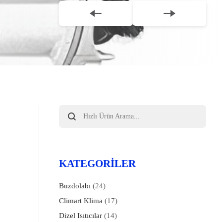
Products
search
KATEGORILER
Buzdolabı
(24)
Climart Klima
(17)
Dizel Isıtıcılar
(14)