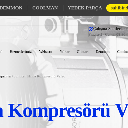
DEMMON
COOLMAN
YEDEK PARÇA
sahibin
Çalışma Saatleri
Pazartesi - Cuma: 08:30 
al
Hizmetlerimiz
Webasto
Yılkar
Climart
Demmon
Coolm
printer
>
Sprinter Klima Kompresörü Valeo
a Kompresörü V