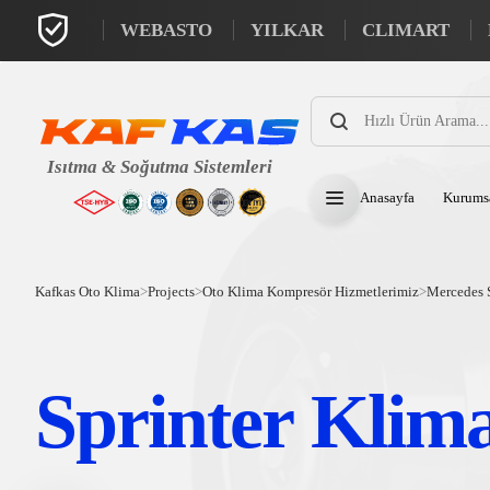
WEBASTO
YILKAR
CLIMART
Products
search
Anasayfa
Kurums
Kafkas Oto Klima
>
Projects
>
Oto Klima Kompresör Hizmetlerimiz
>
Mercedes S
Sprinter Klim