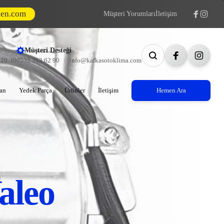
den.com
Müşteri Yorumları
İletişim
Müşteri Desteği
- 20:30
0532 313 62 90
info@kafkasotoklima.com
an
Yedek Parça
Ürünler
İletişim
Hemen Ara
aleo