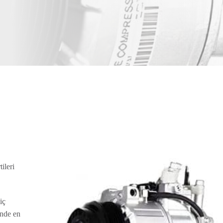
ileri
iç
inde en