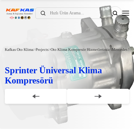
Products
search
Kafkas Oto Klima
>
Projects
>
Oto Klima Kompresör Hizmetlerimiz
>
Mercedes Spr
Sprinter Üniversal Klima
Kompresörü
Scroll Down