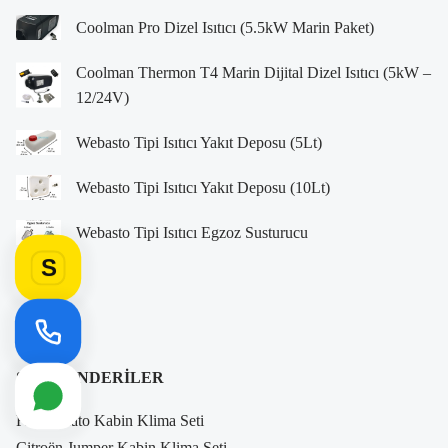
Coolman Pro Dizel Isıtıcı (5.5kW Marin Paket)
Coolman Thermon T4 Marin Dijital Dizel Isıtıcı (5kW –
12/24V)
Webasto Tipi Isıtıcı Yakıt Deposu (5Lt)
Webasto Tipi Isıtıcı Yakıt Deposu (10Lt)
Webasto Tipi Isıtıcı Egzoz Susturucu
S
SON GÖNDERILER
Fiat Ducato Kabin Klima Seti
Citroën Jumper Kabin Klima Seti