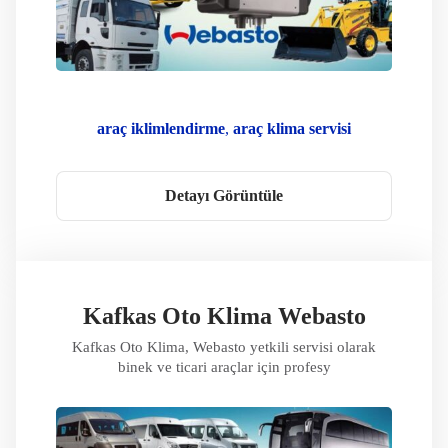
araç iklimlendirme
araç klima servisi
kafkas oto klima
klima gaz dolumu
klima kompresör
klima servisi
Detayı Görüntüle
Klima Sorun Giderme
Klima Teknolojisi
Oto Klima
Taşınabilir Klima
Webasto Bakım
Webasto Çözümleri
Webasto Klima
Webasto Onarım
WEbasto Oto Klima
Webasto Servis Noktası
Webasto Servisi
Kafkas Oto Klima Webasto
Webasto Yedek Parça
Webasto Yetkili Servis
Kafkas Oto Klima, Webasto yetkili servisi olarak
Yetkili Servis
binek ve ticari araçlar için profesy