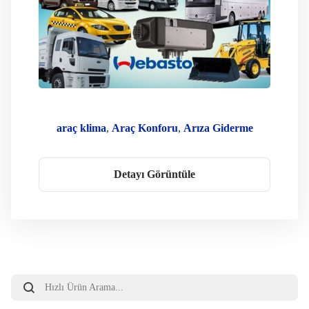
araç klima
Araç Konforu
Arıza Giderme
Dizel Isıtıcı
kafkas oto klima
Kamyon Isıtma
Karavan Webasto
klima servisi
Detayı Görüntüle
Orijinal Yedek Parça
Oto Isıtma
Oto Klima Webasto
Park Isıtıcısı
Webasto Ankara
Webasto Bakım
Webasto Montaj
WEbasto Oto Klima Servis
Webasto Servisi
Webasto Teknik Servis
Webasto Yetkili Servis
Yetkili Servis
Products
search