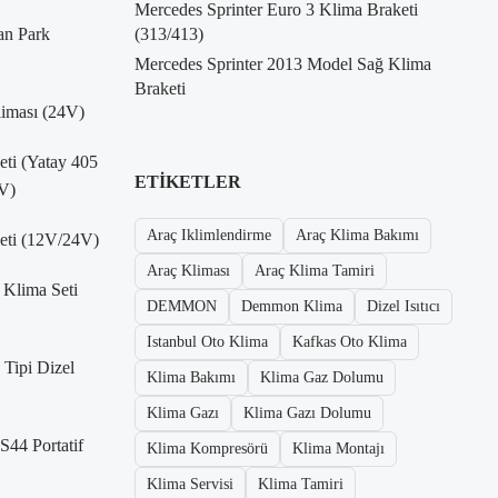
Mercedes Sprinter Euro 3 Klima Braketi
an Park
(313/413)
Mercedes Sprinter 2013 Model Sağ Klima
Braketi
liması (24V)
Seti (Yatay 405
ETIKETLER
V)
Araç Iklimlendirme
Araç Klima Bakımı
Seti (12V/24V)
Araç Kliması
Araç Klima Tamiri
 Klima Seti
DEMMON
Demmon Klima
Dizel Isıtıcı
Istanbul Oto Klima
Kafkas Oto Klima
Tipi Dizel
Klima Bakımı
Klima Gaz Dolumu
Klima Gazı
Klima Gazı Dolumu
S44 Portatif
Klima Kompresörü
Klima Montajı
Klima Servisi
Klima Tamiri