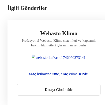
İlgili Gönderiler
Webasto Klima
Profesyonel Webasto Klima sistemleri ve kapsamlı
bakım hizmetleri için uzman rehberin
araç iklimlendirme
araç klima servisi
kafkas oto klima
klima gaz dolumu
klima kompresör
klima servisi
Detayı Görüntüle
Klima Sorun Giderme
Klima Teknolojisi
Oto Klima
Taşınabilir Klima
Webasto Bakım
Webasto Çözümleri
Webasto Klima