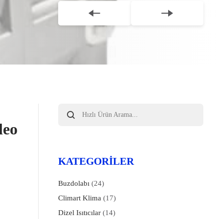
Products
search
KATEGORILER
Buzdolabı
(24)
Climart Klima
(17)
Dizel Isıtıcılar
(14)