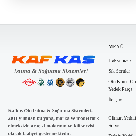
Webasto Onarım
WEbasto Oto Klima
Webasto Servis Noktası
Webasto Servisi
Webasto Yedek Parça
Webasto Yetkili Servis
Yetkili Servis
MENÜ
Hakkımızda
Sık Sorular
Oto Klima On
Yedek Parça
İletişim
Kafkas Oto Isıtma & Soğutma Sistemleri,
Climart Yetkili
2011 yılından bu yana, marka ve model fark
Servisi
etmeksizin araç klimalarının yetkili servisi
olarak faaliyet göstermektedir.