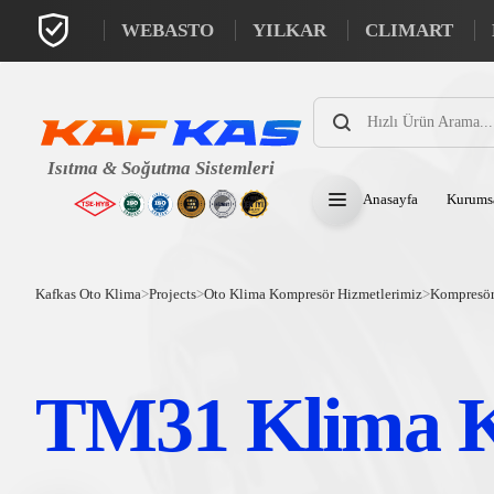
WEBASTO
YILKAR
CLIMART
Products
search
Anasayfa
Kurums
Kafkas Oto Klima
>
Projects
>
Oto Klima Kompresör Hizmetlerimiz
>
Kompresör
TM31 Klima 