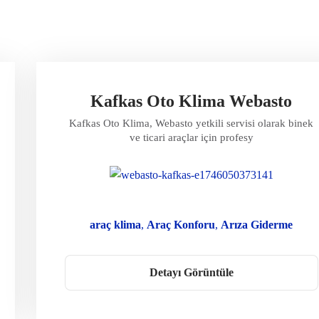
Kafkas Oto Klima Webasto
Kafkas Oto Klima, Webasto yetkili servisi olarak binek
ve ticari araçlar için profesy
araç klima
Araç Konforu
Arıza Giderme
Dizel Isıtıcı
kafkas oto klima
Kamyon Isıtma
Karavan Webasto
klima servisi
Detayı Görüntüle
Orijinal Yedek Parça
Oto Isıtma
Oto Klima Webasto
Park Isıtıcısı
Webasto Ankara
Webasto Bakım
Webasto Montaj