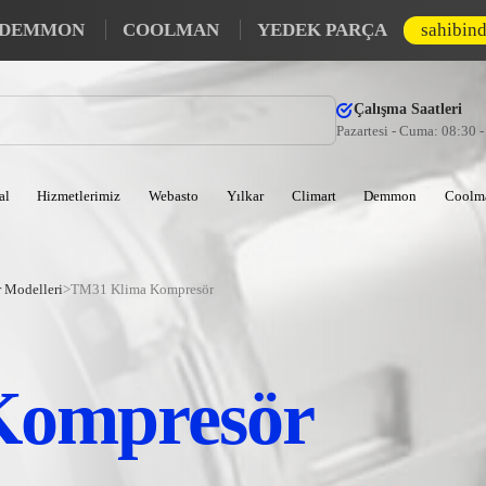
DEMMON
COOLMAN
YEDEK PARÇA
sahibin
Çalışma Saatleri
Pazartesi - Cuma: 08:30 
al
Hizmetlerimiz
Webasto
Yılkar
Climart
Demmon
Coolm
 Modelleri
>
TM31 Klima Kompresör
Kompresör