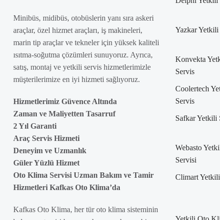
Delphi Yetkili
Minibüs, midibüs, otobüslerin yanı sıra askeri
Yazkar Yetkili
araçlar, özel hizmet araçları, iş makineleri,
marin tip araçlar ve tekneler için yüksek kaliteli
ısıtma-soğutma çözümleri sunuyoruz. Ayrıca,
Konvekta Yetk
satış, montaj ve yetkili servis hizmetlerimizle
Servis
müşterilerimize en iyi hizmeti sağlıyoruz.
Coolertech Yet
Servis
Hizmetlerimiz Güvence Altında
Zaman ve Maliyetten Tasarruf
Safkar Yetkili
2 Yıl Garanti
Araç Servis Hizmeti
Webasto Yetki
Deneyim ve Uzmanlık
Servisi
Güler Yüzlü Hizmet
Oto Klima Servisi Uzman Bakım ve Tamir
Climart Yetkil
Hizmetleri Kafkas Oto Klima’da
Kafkas Oto Klima, her tür oto klima sisteminin
Yetkili Oto K