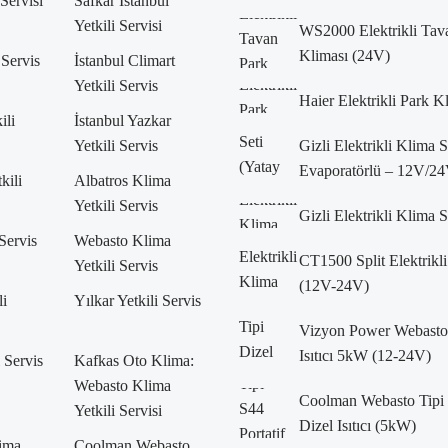
 Servisi
Safkar İstanbul
Yetkili Servisi
WS2000 Elektrikli Tav
Kliması (24V)
 Servis
İstanbul Climart
Yetkili Servis
Haier Elektrikli Park K
ili
İstanbul Yazkar
Yetkili Servis
Gizli Elektrikli Klima 
Evaporatörlü – 12V/24
kili
Albatros Klima
Yetkili Servis
Gizli Elektrikli Klima 
 Servis
Webasto Klima
CT1500 Split Elektrikli
Yetkili Servis
(12V-24V)
li
Yılkar Yetkili Servis
Vizyon Power Webasto 
Isıtıcı 5kW (12-24V)
i Servis
Kafkas Oto Klima:
Webasto Klima
Coolman Webasto Tipi 
Yetkili Servisi
Dizel Isıtıcı (5kW)
lima
Coolman Webasto