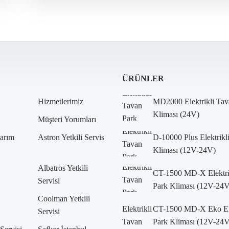
WEbasto Oto Klima Servis
Webasto Servisi
Webasto Teknik Servis
Webasto Yetkili Servis
Yetkili Servis
ÜRÜNLER
Hizmetlerimiz
MD2000 Elektrikli Tav
Kliması (24V)
Müşteri Yorumları
arım
Astron Yetkili Servis
D-10000 Plus Elektrikl
Kliması (12V-24V)
Albatros Yetkili
CT-1500 MD-X Elektri
Servisi
Park Kliması (12V-24V
Coolman Yetkili
CT-1500 MD-X Eko Ele
Servisi
Park Kliması (12V-24V