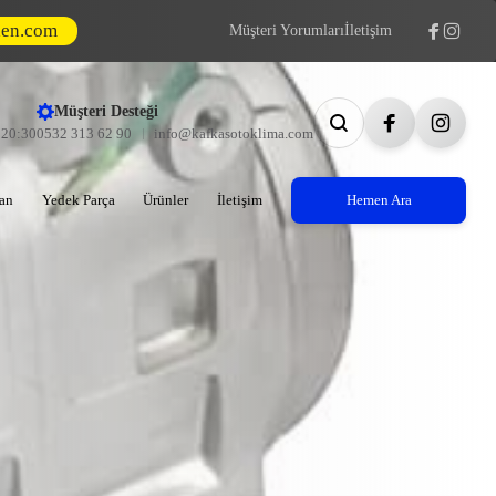
den.com
Müşteri Yorumları
İletişim
Müşteri Desteği
- 20:30
0532 313 62 90
info@kafkasotoklima.com
an
Yedek Parça
Ürünler
İletişim
Hemen Ara