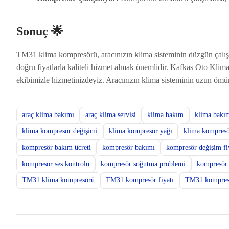
Sonuç 🌟
TM31 klima kompresörü, aracınızın klima sisteminin düzgün çalışa
doğru fiyatlarla kaliteli hizmet almak önemlidir. Kafkas Oto K
ekibimizle hizmetinizdeyiz. Aracınızın klima sisteminin uzun ömürl
araç klima bakımı
araç klima servisi
klima bakım
klima bakım
klima kompresör değişimi
klima kompresör yağı
klima kompres
kompresör bakım ücreti
kompresör bakımı
kompresör değişim fi
kompresör ses kontrolü
kompresör soğutma problemi
kompresör 
TM31 klima kompresörü
TM31 kompresör fiyatı
TM31 kompres