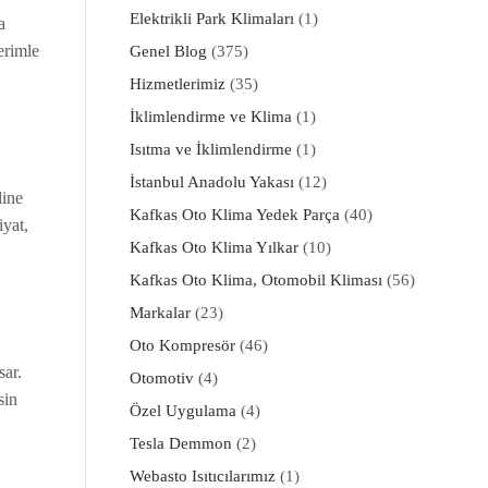
Elektrikli Park Klimaları
(1)
a
erimle
Genel Blog
(375)
Hizmetlerimiz
(35)
İklimlendirme ve Klima
(1)
Isıtma ve İklimlendirme
(1)
İstanbul Anadolu Yakası
(12)
line
Kafkas Oto Klima Yedek Parça
(40)
yat,
Kafkas Oto Klima Yılkar
(10)
Kafkas Oto Klima, Otomobil Kliması
(56)
Markalar
(23)
Oto Kompresör
(46)
sar.
Otomotiv
(4)
sin
Özel Uygulama
(4)
Tesla Demmon
(2)
Webasto Isıtıcılarımız
(1)