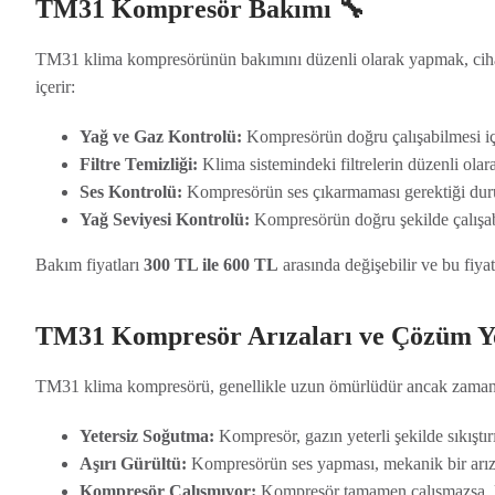
TM31 Kompresör Bakımı 🔧
TM31 klima kompresörünün bakımını düzenli olarak yapmak, cihazı
içerir:
Yağ ve Gaz Kontrolü:
Kompresörün doğru çalışabilmesi içi
Filtre Temizliği:
Klima sistemindeki filtrelerin düzenli olar
Ses Kontrolü:
Kompresörün ses çıkarmaması gerektiği durum
Yağ Seviyesi Kontrolü:
Kompresörün doğru şekilde çalışabi
Bakım fiyatları
300 TL ile 600 TL
arasında değişebilir ve bu fiya
TM31 Kompresör Arızaları ve Çözüm Yo
TM31 klima kompresörü, genellikle uzun ömürlüdür ancak zaman içi
Yetersiz Soğutma:
Kompresör, gazın yeterli şekilde sıkışt
Aşırı Gürültü:
Kompresörün ses yapması, mekanik bir arıza
Kompresör Çalışmıyor:
Kompresör tamamen çalışmazsa, kli