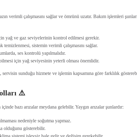
n verimli çalışmasını sağlar ve ömrünü uzatır. Bakım işlemleri şunlar
n yağ ve gaz seviyelerinin kontrol edilmesi gerekir.
ak temizlenmesi, sistemin verimli çalışmasını sağlar.
larda, ses kontrolü yapılmalıdır.
lmesi için yağ seviyesinin yeterli olması önemlidir.
t, servisin sunduğu hizmete ve işlemin kapsamına göre farklılık gösterebi
lları ⚠️
nde bazı arızalar meydana gelebilir. Yaygın arızalar şunlardır:
ırılmaması nedeniyle soğutma yapmaz.
 olduğunu gösterebilir.
ma sistemi işlevsiz hale gelir ve değişim gerekebilir.