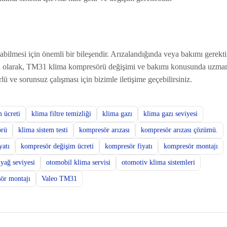
bilmesi için önemli bir bileşendir. Arızalandığında veya bakımı gerekt
lima olarak, TM31 klima kompresörü değişimi ve bakımı konusunda uzma
ü ve sorunsuz çalışması için bizimle iletişime geçebilirsiniz.
 ücreti
klima filtre temizliği
klima gazı
klima gazı seviyesi
örü
klima sistem testi
kompresör arızası
kompresör arızası çözümü.
yatı
kompresör değişim ücreti
kompresör fiyatı
kompresör montajı
yağ seviyesi
otomobil klima servisi
otomotiv klima sistemleri
ör montajı
Valeo TM31