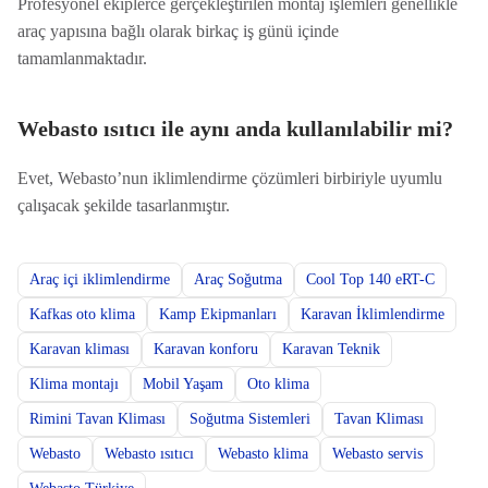
Profesyonel ekiplerce gerçekleştirilen montaj işlemleri genellikle
araç yapısına bağlı olarak birkaç iş günü içinde
tamamlanmaktadır.
Webasto ısıtıcı ile aynı anda kullanılabilir mi?
Evet, Webasto’nun iklimlendirme çözümleri birbiriyle uyumlu
çalışacak şekilde tasarlanmıştır.
Araç içi iklimlendirme
Araç Soğutma
Cool Top 140 eRT-C
Kafkas oto klima
Kamp Ekipmanları
Karavan İklimlendirme
Karavan kliması
Karavan konforu
Karavan Teknik
Klima montajı
Mobil Yaşam
Oto klima
Rimini Tavan Kliması
Soğutma Sistemleri
Tavan Kliması
Webasto
Webasto ısıtıcı
Webasto klima
Webasto servis