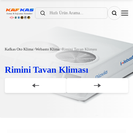
Products
search
Kafkas Oto Klima
>
Webasto Klima
>
Rimini Tavan Kliması
Rimini Tavan Kliması
Scroll Down