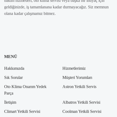
bakım hizmetleri, oto klima servisi veya başka bir ihtiyaç için
geldiğinizde, iş tamamlanana kadar durmayacağız. Siz memnun
olana kadar çalışmamız bitmez.
MENÜ
Hakkımızda
Hizmetlerimiz
Sık Sorular
Müşteri Yorumları
Oto Klima Onarım Yedek
Astron Yetkili Servis
Parça
İletişim
Albatros Yetkili Servisi
Climart Yetkili Servisi
Coolman Yetkili Servisi