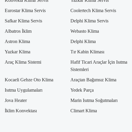
Konvekta Klima Servis
Yazkar Klima Servis
Eurostar Klima Servis
Coolertech Klima Servis
Safkar Klima Servis
Delphi Klima Servis
Albatros İklim
Webasto Klima
Astron Klima
Delphi Klima
Yazkar Klima
Tır Kabin Kliması
Araç Klima Sistemi
Hafif Ticari Araçlar İçin Isıtma
Sistemleri
Kocaeli Gebze Oto Klima
Araçtan Bağımsız Klima
Isıtma Uygulamaları
Yedek Parça
Jova Heater
Marin Isıtma Soğutmaları
İklim Konvektası
Climart Klima