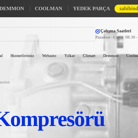
DEMMON
COOLMAN
YEDEK PARÇA
sahibin
Çalışma Saatleri
Pazartesi - Cuma: 08:30 
al
Hizmetlerimiz
Webasto
Yılkar
Climart
Demmon
Coolm
resörü
 Kompresörü