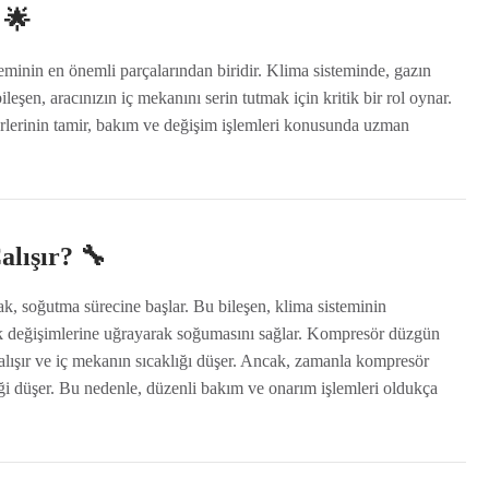
 🌟
eminin en önemli parçalarından biridir. Klima sisteminde, gazın
leşen, aracınızın iç mekanını serin tutmak için kritik bir rol oynar.
lerinin tamir, bakım ve değişim işlemleri konusunda uzman
lışır? 🔧
ak, soğutma sürecine başlar. Bu bileşen, klima sisteminin
lık değişimlerine uğrayarak soğumasını sağlar. Kompresör düzgün
e çalışır ve iç mekanın sıcaklığı düşer. Ancak, zamanla kompresör
iği düşer. Bu nedenle, düzenli bakım ve onarım işlemleri oldukça