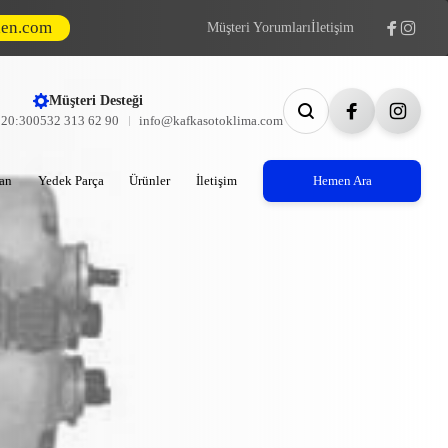
den.com
Müşteri Yorumları
İletişim
Müşteri Desteği
- 20:30
0532 313 62 90
info@kafkasotoklima.com
an
Yedek Parça
Ürünler
İletişim
Hemen Ara