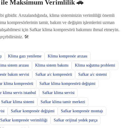
ile Maksimum Verimlilik 🚗
i gibidir. Arızalandığında, klima sisteminizin verimliliği önemli
ima kompresörlerinin tamir, bakım ve değişim işlemlerini uzman
alışabilmesi için Safkar klima kompresörü bakımını ihmal etmeyin.
eçebilirsiniz. 🛠️
ı
Klima gazı yenileme
Klima kompresör arızası
ima sistem arızası
Klima sistem bakımı
Klima soğutma problemi
sör bakım servisi
Safkar a/c kompresörü
Safkar a/c sistemi
ar klima kompresörü
Safkar klima kompresörü değişimi
r klima servis istanbul
Safkar klima servisi
Safkar klima sistemi
Safkar klima tamir merkezi
isi
Safkar kompresör değişimi
Safkar kompresör montajı
Safkar kompresör verimliliği
Safkar orijinal yedek parça