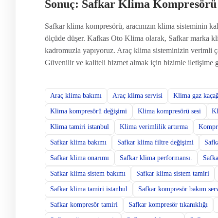
Sonuç: Safkar Klima Kompresörü 
Safkar klima kompresörü, aracınızın klima sisteminin kalb
ölçüde düşer. Kafkas Oto Klima olarak, Safkar marka kl
kadromuzla yapıyoruz. Araç klima sisteminizin verimli ç
Güvenilir ve kaliteli hizmet almak için bizimle iletişime g
Araç klima bakımı
Araç klima servisi
Klima gaz kaçağ
Klima kompresörü değişimi
Klima kompresörü sesi
Kl
Klima tamiri istanbul
Klima verimlilik artırma
Kompre
Safkar klima bakımı
Safkar klima filtre değişimi
Safk
Safkar klima onarımı
Safkar klima performansı.
Safka
Safkar klima sistem bakımı
Safkar klima sistem tamiri
Safkar klima tamiri istanbul
Safkar kompresör bakım serv
Safkar kompresör tamiri
Safkar kompresör tıkanıklığı