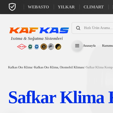
WEBASTO
YILKAR
CLIMART
Products
search
Anasayfa
Kurums
Kafkas Oto Klima
>
Kafkas Oto Klima, Otomobil Kliması
>
Safkar Klima Komp
Safkar Klima