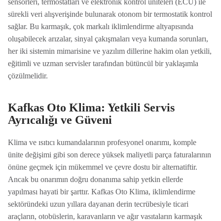
sensörleri, termostatları ve elektronik kontrol üniteleri (ECU) ile
sürekli veri alışverişinde bulunarak otonom bir termostatik kontrol
sağlar. Bu karmaşık, çok markalı iklimlendirme altyapısında
oluşabilecek arızalar, sinyal çakışmaları veya kumanda sorunları,
her iki sistemin mimarisine ve yazılım dillerine hakim olan yetkili,
eğitimli ve uzman servisler tarafından bütüncül bir yaklaşımla
çözülmelidir.
Kafkas Oto Klima: Yetkili Servis
Ayrıcalığı ve Güveni
Klima ve ısıtıcı kumandalarının profesyonel onarımı, komple
ünite değişimi gibi son derece yüksek maliyetli parça faturalarının
önüne geçmek için mükemmel ve çevre dostu bir alternatiftir.
Ancak bu onarımın doğru donanıma sahip yetkin ellerde
yapılması hayati bir şarttır. Kafkas Oto Klima, iklimlendirme
sektöründeki uzun yıllara dayanan derin tecrübesiyle ticari
araçların, otobüslerin, karavanların ve ağır vasıtaların karmaşık