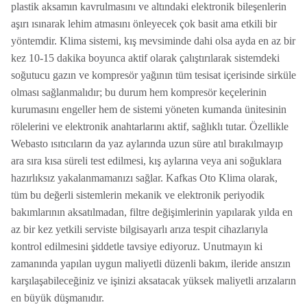
plastik aksamın kavrulmasını ve altındaki elektronik bileşenlerin
aşırı ısınarak lehim atmasını önleyecek çok basit ama etkili bir
yöntemdir. Klima sistemi, kış mevsiminde dahi olsa ayda en az bir
kez 10-15 dakika boyunca aktif olarak çalıştırılarak sistemdeki
soğutucu gazın ve kompresör yağının tüm tesisat içerisinde sirküle
olması sağlanmalıdır; bu durum hem kompresör keçelerinin
kurumasını engeller hem de sistemi yöneten kumanda ünitesinin
rölelerini ve elektronik anahtarlarını aktif, sağlıklı tutar. Özellikle
Webasto ısıtıcıların da yaz aylarında uzun süre atıl bırakılmayıp
ara sıra kısa süreli test edilmesi, kış aylarına veya ani soğuklara
hazırlıksız yakalanmamanızı sağlar. Kafkas Oto Klima olarak,
tüm bu değerli sistemlerin mekanik ve elektronik periyodik
bakımlarının aksatılmadan, filtre değişimlerinin yapılarak yılda en
az bir kez yetkili serviste bilgisayarlı arıza tespit cihazlarıyla
kontrol edilmesini şiddetle tavsiye ediyoruz. Unutmayın ki
zamanında yapılan uygun maliyetli düzenli bakım, ileride ansızın
karşılaşabileceğiniz ve işinizi aksatacak yüksek maliyetli arızaların
en büyük düşmanıdır.