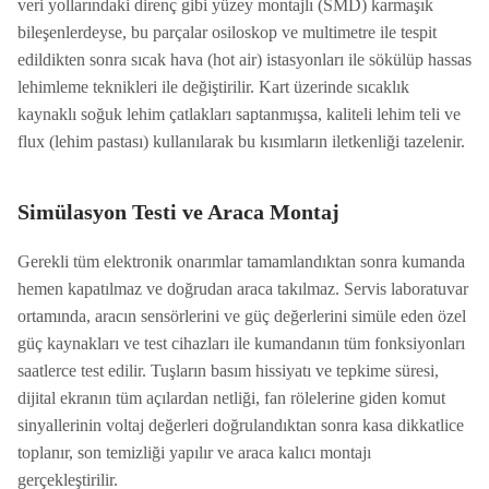
veri yollarındaki direnç gibi yüzey montajlı (SMD) karmaşık
bileşenlerdeyse, bu parçalar osiloskop ve multimetre ile tespit
edildikten sonra sıcak hava (hot air) istasyonları ile sökülüp hassas
lehimleme teknikleri ile değiştirilir. Kart üzerinde sıcaklık
kaynaklı soğuk lehim çatlakları saptanmışsa, kaliteli lehim teli ve
flux (lehim pastası) kullanılarak bu kısımların iletkenliği tazelenir.
Simülasyon Testi ve Araca Montaj
Gerekli tüm elektronik onarımlar tamamlandıktan sonra kumanda
hemen kapatılmaz ve doğrudan araca takılmaz. Servis laboratuvar
ortamında, aracın sensörlerini ve güç değerlerini simüle eden özel
güç kaynakları ve test cihazları ile kumandanın tüm fonksiyonları
saatlerce test edilir. Tuşların basım hissiyatı ve tepkime süresi,
dijital ekranın tüm açılardan netliği, fan rölelerine giden komut
sinyallerinin voltaj değerleri doğrulandıktan sonra kasa dikkatlice
toplanır, son temizliği yapılır ve araca kalıcı montajı
gerçekleştirilir.