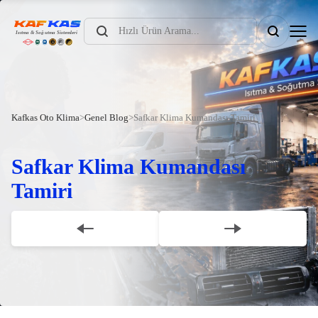
Products
search
Kafkas Oto Klima
>
Genel Blog
>
Safkar Klima Kumandası Tamiri
Safkar Klima Kumandası
Tamiri
Scroll Down