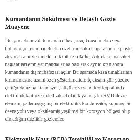
Kumandanın Sökülmesi ve Detaylı Gözle
Muayene
İlk aşamada arızalı kumanda cihazı, araç konsolundan veya
bulunduğu tavan panelinden özel trim sökme aparatları ile plastik
aksama zarar verilmeden dikkatlice sökülür. Arkadaki ana soket
bağlantıları emniyet mandallarına basılarak ayrıldıktan sonra
kumandanın dış muhafazası açılır. Bu aşamada kasa tırnaklarının
kırılmamasına azami özen gösterilmelidir. İç aksam gün yüzüne
çıktığında uzman teknisyen, büyüteç veya mikroskop altında
elektronik kart üzerinde fiziksel olarak yanmış bir SMD devre
elemanı, patlamış/şişmiş bir elektrolitik kondansatör, kopmuş bir
devre yolu veya oksitlenmiş yeşilimsi bir korozyon bölgesi olup
olmadığını titizlikle gözlemler.
Elektronik Kart (PCB) Temizliği ve Korozyon