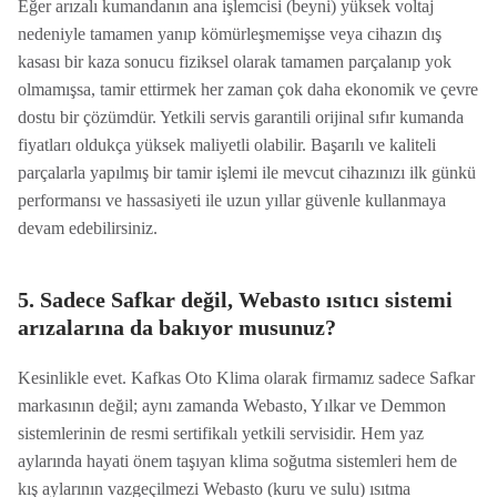
Eğer arızalı kumandanın ana işlemcisi (beyni) yüksek voltaj
nedeniyle tamamen yanıp kömürleşmemişse veya cihazın dış
kasası bir kaza sonucu fiziksel olarak tamamen parçalanıp yok
olmamışsa, tamir ettirmek her zaman çok daha ekonomik ve çevre
dostu bir çözümdür. Yetkili servis garantili orijinal sıfır kumanda
fiyatları oldukça yüksek maliyetli olabilir. Başarılı ve kaliteli
parçalarla yapılmış bir tamir işlemi ile mevcut cihazınızı ilk günkü
performansı ve hassasiyeti ile uzun yıllar güvenle kullanmaya
devam edebilirsiniz.
5. Sadece Safkar değil, Webasto ısıtıcı sistemi
arızalarına da bakıyor musunuz?
Kesinlikle evet. Kafkas Oto Klima olarak firmamız sadece Safkar
markasının değil; aynı zamanda Webasto, Yılkar ve Demmon
sistemlerinin de resmi sertifikalı yetkili servisidir. Hem yaz
aylarında hayati önem taşıyan klima soğutma sistemleri hem de
kış aylarının vazgeçilmezi Webasto (kuru ve sulu) ısıtma