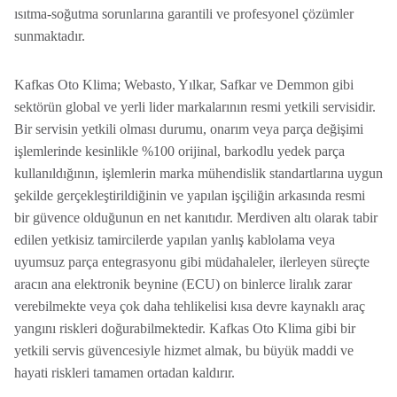
ısıtma-soğutma sorunlarına garantili ve profesyonel çözümler
sunmaktadır.
Kafkas Oto Klima; Webasto, Yılkar, Safkar ve Demmon gibi
sektörün global ve yerli lider markalarının resmi yetkili servisidir.
Bir servisin yetkili olması durumu, onarım veya parça değişimi
işlemlerinde kesinlikle %100 orijinal, barkodlu yedek parça
kullanıldığının, işlemlerin marka mühendislik standartlarına uygun
şekilde gerçekleştirildiğinin ve yapılan işçiliğin arkasında resmi
bir güvence olduğunun en net kanıtıdır. Merdiven altı olarak tabir
edilen yetkisiz tamircilerde yapılan yanlış kablolama veya
uyumsuz parça entegrasyonu gibi müdahaleler, ilerleyen süreçte
aracın ana elektronik beynine (ECU) on binlerce liralık zarar
verebilmekte veya çok daha tehlikelisi kısa devre kaynaklı araç
yangını riskleri doğurabilmektedir. Kafkas Oto Klima gibi bir
yetkili servis güvencesiyle hizmet almak, bu büyük maddi ve
hayati riskleri tamamen ortadan kaldırır.