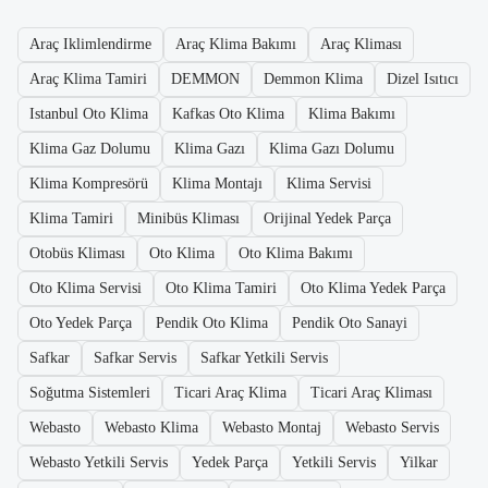
Araç Iklimlendirme
Araç Klima Bakımı
Araç Kliması
Araç Klima Tamiri
DEMMON
Demmon Klima
Dizel Isıtıcı
Istanbul Oto Klima
Kafkas Oto Klima
Klima Bakımı
Klima Gaz Dolumu
Klima Gazı
Klima Gazı Dolumu
Klima Kompresörü
Klima Montajı
Klima Servisi
Klima Tamiri
Minibüs Kliması
Orijinal Yedek Parça
Otobüs Kliması
Oto Klima
Oto Klima Bakımı
Oto Klima Servisi
Oto Klima Tamiri
Oto Klima Yedek Parça
Oto Yedek Parça
Pendik Oto Klima
Pendik Oto Sanayi
Safkar
Safkar Servis
Safkar Yetkili Servis
Soğutma Sistemleri
Ticari Araç Klima
Ticari Araç Kliması
Webasto
Webasto Klima
Webasto Montaj
Webasto Servis
Webasto Yetkili Servis
Yedek Parça
Yetkili Servis
Yilkar