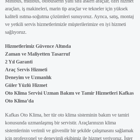
Minibüs, midibüs, otobüslerin yanı sıra askeri araçlar, özel hizmet
araçları, iş makineleri, marin tip araçlar ve tekneler için yüksek
kaliteli ısıtma-soğutma çözümleri sunuyoruz. Ayrıca, satış, montaj
ve yetkili servis hizmetlerimizle müşterilerimize en iyi hizmeti
sağlıyoruz.
Hizmetlerimiz Güvence Altında
Zaman ve Maliyetten Tasarruf
2 Yıl Garanti
Araç Servis Hizmeti
Deneyim ve Uzmanlık
Güler Yüzlü Hizmet
Oto Klima Servisi Uzman Bakım ve Tamir Hizmetleri Kafkas
Oto Klima’da
Kafkas Oto Klima, her tür oto klima sisteminin bakım ve tamiri
konusunda uzmanlaşmış bir servistir. Araçlarınızın klima
sistemlerinin verimli ve güvenilir bir şekilde çalışmasını sağlamak
için profesyonel ve deneyimli ekibimiz ile hizmet veriyoruz. İster