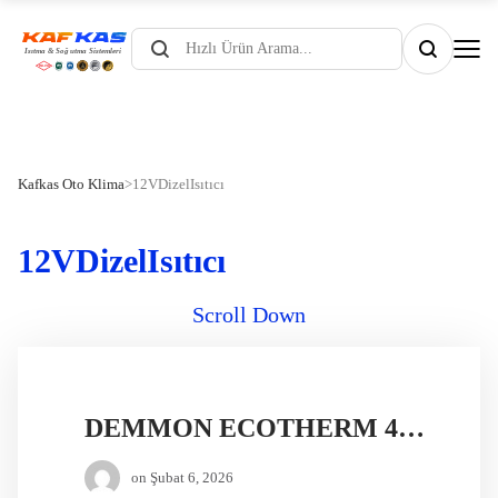
Products
search
Kafkas Oto Klima
>
12VDizelIsıtıcı
12VDizelIsıtıcı
Scroll Down
DEMMON ECOTHERM 4 12V DİZEL ISITICI
on
Şubat 6, 2026