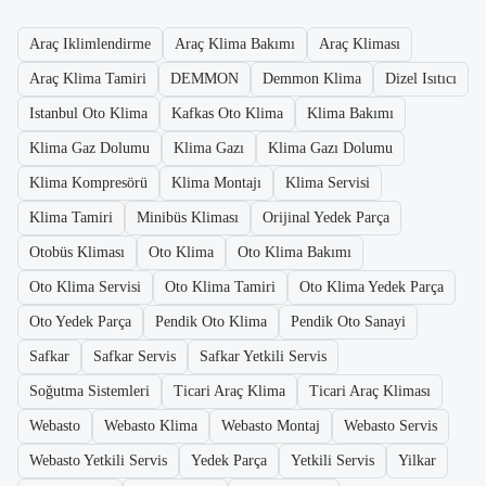
Araç Iklimlendirme
Araç Klima Bakımı
Araç Kliması
Araç Klima Tamiri
DEMMON
Demmon Klima
Dizel Isıtıcı
Istanbul Oto Klima
Kafkas Oto Klima
Klima Bakımı
Klima Gaz Dolumu
Klima Gazı
Klima Gazı Dolumu
Klima Kompresörü
Klima Montajı
Klima Servisi
Klima Tamiri
Minibüs Kliması
Orijinal Yedek Parça
Otobüs Kliması
Oto Klima
Oto Klima Bakımı
Oto Klima Servisi
Oto Klima Tamiri
Oto Klima Yedek Parça
Oto Yedek Parça
Pendik Oto Klima
Pendik Oto Sanayi
Safkar
Safkar Servis
Safkar Yetkili Servis
Soğutma Sistemleri
Ticari Araç Klima
Ticari Araç Kliması
Webasto
Webasto Klima
Webasto Montaj
Webasto Servis
Webasto Yetkili Servis
Yedek Parça
Yetkili Servis
Yilkar