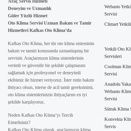
Araç Servis Hizmeti
Webasto Yetki
Deneyim ve Uzmanlık
Servisi
Güler Yüzlü Hizmet
Oto Klima Servisi Uzman Bakım ve Tamir
Climart Yetkil
Hizmetleri Kafkas Oto Klima’da
Kafkas Oto Klima, her tür oto klima sisteminin
Yetkili Oto K
bakım ve tamiri konusunda uzmanlaşmış bir
Servisleri
servistir. Araçlarınızın klima sistemlerinin
verimli ve güvenilir bir şekilde çalışmasını
Coolman Kli
sağlamak için profesyonel ve deneyimli
Servisi
ekibimiz ile hizmet veriyoruz. İster rutin bakım
Anadolu Yaka
ihtiyacı olsun, isterse de acil tamir gereksinimi,
Webasto Klim
oto klima sistemlerinizin ihtiyaçlarını en iyi
Servisi
şekilde karşılıyoruz.
Sütrak Klima 
Neden Kafkas Oto Klima’yı Tercih
Konvekta Kli
Etmelisiniz?
Servis
Kafkas Oto Klima olarak, araçlarınızın klima