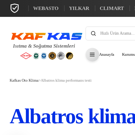
WEBASTO
YILKAR
CLIMART
Products
search
Anasayfa
Kurums
Kafkas Oto Klima
>
Albatros klima performans testi
Albatros klima