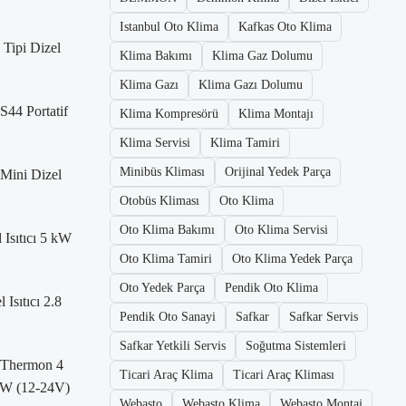
Istanbul Oto Klima
Kafkas Oto Klima
Tipi Dizel
Klima Bakımı
Klima Gaz Dolumu
Klima Gazı
Klima Gazı Dolumu
S44 Portatif
Klima Kompresörü
Klima Montajı
Klima Servisi
Klima Tamiri
Minibüs Kliması
Orijinal Yedek Parça
Mini Dizel
Otobüs Kliması
Oto Klima
Oto Klima Bakımı
Oto Klima Servisi
 Isıtıcı 5 kW
Oto Klima Tamiri
Oto Klima Yedek Parça
Oto Yedek Parça
Pendik Oto Klima
Isıtıcı 2.8
Pendik Oto Sanayi
Safkar
Safkar Servis
Safkar Yetkili Servis
Soğutma Sistemleri
 Thermon 4
Ticari Araç Klima
Ticari Araç Kliması
 kW (12-24V)
Webasto
Webasto Klima
Webasto Montaj