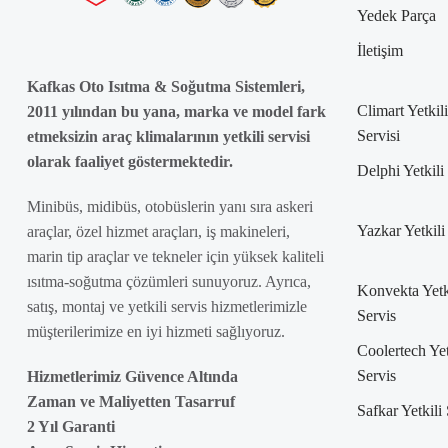
Yedek Parça
İletişim
Kafkas Oto Isıtma & Soğutma Sistemleri,
Climart Yetkili
2011 yılından bu yana, marka ve model fark
Servisi
etmeksizin araç klimalarının yetkili servisi
olarak faaliyet göstermektedir.
Delphi Yetkili
Minibüs, midibüs, otobüslerin yanı sıra askeri
Yazkar Yetkili
araçlar, özel hizmet araçları, iş makineleri,
marin tip araçlar ve tekneler için yüksek kaliteli
ısıtma-soğutma çözümleri sunuyoruz. Ayrıca,
Konvekta Yetk
satış, montaj ve yetkili servis hizmetlerimizle
Servis
müşterilerimize en iyi hizmeti sağlıyoruz.
Coolertech Yet
Servis
Hizmetlerimiz Güvence Altında
Zaman ve Maliyetten Tasarruf
Safkar Yetkili
2 Yıl Garanti