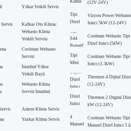
(12V-24V)
li
Yılkar Yetkili Servis
Vizyon Power Webasto 
Isıtıcı 5kW (12-24V)
i Servis
Kafkas Oto Klima:
Webasto Klima
Coolman Webasto Tipi 
Yetkili Servisi
Dizel Isıtıcı (5kW)
lima
Coolman Webasto
Servisi
Coolman Webasto Tipi 
Isıtıcı (1.3kW)
ma
İstanbul Yılkar
Yetkili Bayii
Thermon 4 Dijital Dizel
sı
Webasto Klima
(12-24V)
a
Servisi İstanbul
Thermon 2 Digital Dizel 
kW (12-24V)
Servis
Astron Klima Servis
Coolman Webasto Tipi
ma
Yazkar Klima Servis
Manuel Dizel Isıtıcı 5