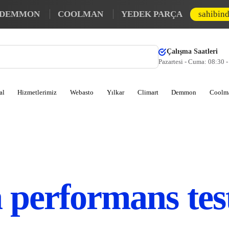
DEMMON
COOLMAN
YEDEK PARÇA
sahibin
Çalışma Saatleri
Pazartesi - Cuma: 08:30 
al
Hizmetlerimiz
Webasto
Yılkar
Climart
Demmon
Coolm
 performans tes