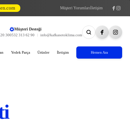
den.com
Müşteri Yorumları
İletişim
Müşteri Desteği
- 20:30
0532 313 62 90
info@kafkasotoklima.com
an
Yedek Parça
Ürünler
İletişim
Hemen Ara
ti