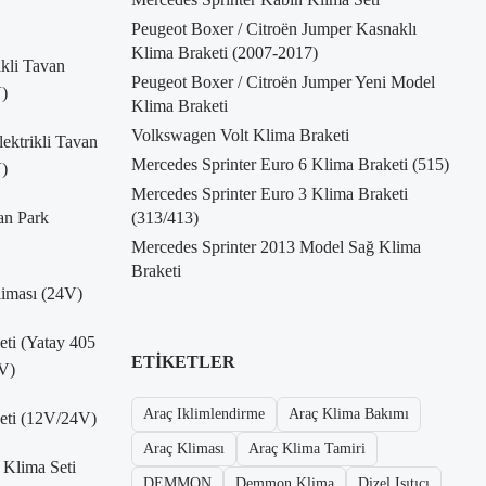
Peugeot Boxer / Citroën Jumper Kasnaklı
Klima Braketi (2007-2017)
kli Tavan
Peugeot Boxer / Citroën Jumper Yeni Model
)
Klima Braketi
Volkswagen Volt Klima Braketi
ktrikli Tavan
Mercedes Sprinter Euro 6 Klima Braketi (515)
)
Mercedes Sprinter Euro 3 Klima Braketi
an Park
(313/413)
Mercedes Sprinter 2013 Model Sağ Klima
Braketi
liması (24V)
Seti (Yatay 405
ETIKETLER
V)
Araç Iklimlendirme
Araç Klima Bakımı
Seti (12V/24V)
Araç Kliması
Araç Klima Tamiri
 Klima Seti
DEMMON
Demmon Klima
Dizel Isıtıcı