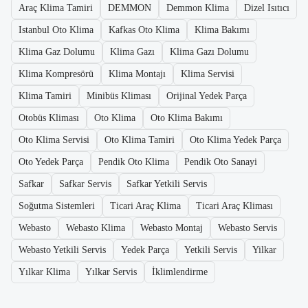
Araç Klima Tamiri
DEMMON
Demmon Klima
Dizel Isıtıcı
Istanbul Oto Klima
Kafkas Oto Klima
Klima Bakımı
Klima Gaz Dolumu
Klima Gazı
Klima Gazı Dolumu
Klima Kompresörü
Klima Montajı
Klima Servisi
Klima Tamiri
Minibüs Kliması
Orijinal Yedek Parça
Otobüs Kliması
Oto Klima
Oto Klima Bakımı
Oto Klima Servisi
Oto Klima Tamiri
Oto Klima Yedek Parça
Oto Yedek Parça
Pendik Oto Klima
Pendik Oto Sanayi
Safkar
Safkar Servis
Safkar Yetkili Servis
Soğutma Sistemleri
Ticari Araç Klima
Ticari Araç Kliması
Webasto
Webasto Klima
Webasto Montaj
Webasto Servis
Webasto Yetkili Servis
Yedek Parça
Yetkili Servis
Yilkar
Yılkar Klima
Yılkar Servis
İklimlendirme