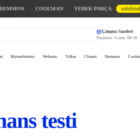
DEMMON
COOLMAN
YEDEK PARÇA
sahibin
Çalışma Saatleri
Pazartesi - Cuma: 08:30 
al
Hizmetlerimiz
Webasto
Yılkar
Climart
Demmon
Coolm
ans testi