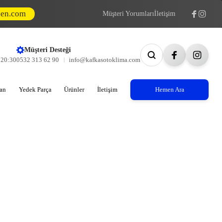
den.com
Müşteri Yorumları
İletişim
Müşteri Desteği
- 20:30
0532 313 62 90
info@kafkasotoklima.com
an
Yedek Parça
Ürünler
İletişim
Hemen Ara