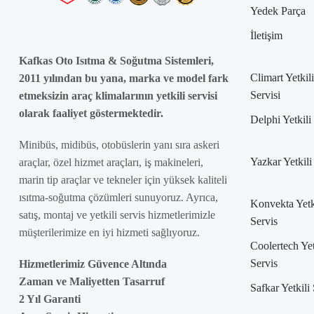
Yedek Parça
İletişim
Kafkas Oto Isıtma & Soğutma Sistemleri,
Climart Yetkili
2011 yılından bu yana, marka ve model fark
Servisi
etmeksizin araç klimalarının yetkili servisi
olarak faaliyet göstermektedir.
Delphi Yetkili
Minibüs, midibüs, otobüslerin yanı sıra askeri
Yazkar Yetkili
araçlar, özel hizmet araçları, iş makineleri,
marin tip araçlar ve tekneler için yüksek kaliteli
ısıtma-soğutma çözümleri sunuyoruz. Ayrıca,
Konvekta Yetk
satış, montaj ve yetkili servis hizmetlerimizle
Servis
müşterilerimize en iyi hizmeti sağlıyoruz.
Coolertech Yet
Servis
Hizmetlerimiz Güvence Altında
Zaman ve Maliyetten Tasarruf
Safkar Yetkili
2 Yıl Garanti