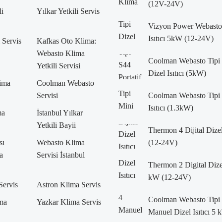
(12V-24V)
li
Yılkar Yetkili Servis
Vizyon Power Webasto 
Isıtıcı 5kW (12-24V)
i Servis
Kafkas Oto Klima:
Webasto Klima
Coolman Webasto Tipi 
Yetkili Servisi
Dizel Isıtıcı (5kW)
lima
Coolman Webasto
Servisi
Coolman Webasto Tipi 
Isıtıcı (1.3kW)
ma
İstanbul Yılkar
Yetkili Bayii
Thermon 4 Dijital Dizel
sı
Webasto Klima
(12-24V)
a
Servisi İstanbul
Thermon 2 Digital Dizel 
kW (12-24V)
Servis
Astron Klima Servis
Coolman Webasto Tipi
ma
Yazkar Klima Servis
Manuel Dizel Isıtıcı 5