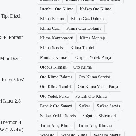
Istanbul Oto Klima
Kafkas Oto Klima
Tipi Dizel
Klima Bakımı
Klima Gaz Dolumu
Klima Gazı
Klima Gazı Dolumu
S44 Portatif
Klima Kompresörü
Klima Montajı
Klima Servisi
Klima Tamiri
Minibüs Kliması
Orijinal Yedek Parça
Mini Dizel
Otobüs Kliması
Oto Klima
Oto Klima Bakımı
Oto Klima Servisi
 Isıtıcı 5 kW
Oto Klima Tamiri
Oto Klima Yedek Parça
Oto Yedek Parça
Pendik Oto Klima
Isıtıcı 2.8
Pendik Oto Sanayi
Safkar
Safkar Servis
Safkar Yetkili Servis
Soğutma Sistemleri
 Thermon 4
Ticari Araç Klima
Ticari Araç Kliması
 kW (12-24V)
Webasto
Webasto Klima
Webasto Montaj