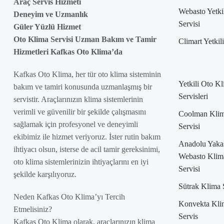
Araç Servis Hizmeti
Webasto Yetki
Deneyim ve Uzmanlık
Servisi
Güler Yüzlü Hizmet
Oto Klima Servisi Uzman Bakım ve Tamir
Climart Yetkil
Hizmetleri Kafkas Oto Klima’da
Kafkas Oto Klima, her tür oto klima sisteminin
Yetkili Oto K
bakım ve tamiri konusunda uzmanlaşmış bir
Servisleri
servistir. Araçlarınızın klima sistemlerinin
verimli ve güvenilir bir şekilde çalışmasını
Coolman Kli
sağlamak için profesyonel ve deneyimli
Servisi
ekibimiz ile hizmet veriyoruz. İster rutin bakım
Anadolu Yaka
ihtiyacı olsun, isterse de acil tamir gereksinimi,
Webasto Klim
oto klima sistemlerinizin ihtiyaçlarını en iyi
Servisi
şekilde karşılıyoruz.
Sütrak Klima 
Neden Kafkas Oto Klima’yı Tercih
Konvekta Kli
Etmelisiniz?
Servis
Kafkas Oto Klima olarak, araçlarınızın klima