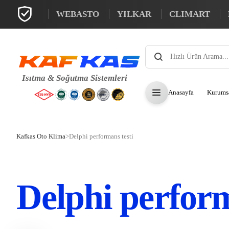
WEBASTO
YILKAR
CLIMART
Products
search
Anasayfa
Kurums
Kafkas Oto Klima
>
Delphi performans testi
Delphi perform