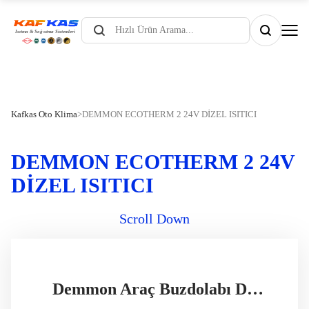
Products
search
Kafkas Oto Klima
>
DEMMON ECOTHERM 2 24V DİZEL ISITICI
DEMMON ECOTHERM 2 24V
DİZEL ISITICI
Scroll Down
Demmon Araç Buzdolabı DMT40