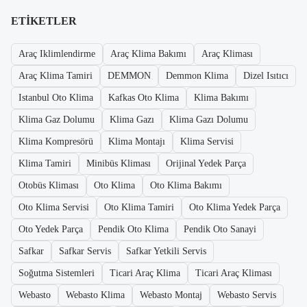
ETIKETLER
Araç Iklimlendirme
Araç Klima Bakımı
Araç Kliması
Araç Klima Tamiri
DEMMON
Demmon Klima
Dizel Isıtıcı
Istanbul Oto Klima
Kafkas Oto Klima
Klima Bakımı
Klima Gaz Dolumu
Klima Gazı
Klima Gazı Dolumu
Klima Kompresörü
Klima Montajı
Klima Servisi
Klima Tamiri
Minibüs Kliması
Orijinal Yedek Parça
Otobüs Kliması
Oto Klima
Oto Klima Bakımı
Oto Klima Servisi
Oto Klima Tamiri
Oto Klima Yedek Parça
Oto Yedek Parça
Pendik Oto Klima
Pendik Oto Sanayi
Safkar
Safkar Servis
Safkar Yetkili Servis
Soğutma Sistemleri
Ticari Araç Klima
Ticari Araç Kliması
Webasto
Webasto Klima
Webasto Montaj
Webasto Servis