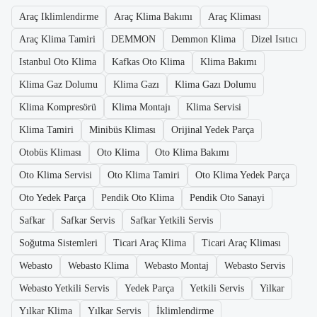
Araç Iklimlendirme
Araç Klima Bakımı
Araç Kliması
Araç Klima Tamiri
DEMMON
Demmon Klima
Dizel Isıtıcı
Istanbul Oto Klima
Kafkas Oto Klima
Klima Bakımı
Klima Gaz Dolumu
Klima Gazı
Klima Gazı Dolumu
Klima Kompresörü
Klima Montajı
Klima Servisi
Klima Tamiri
Minibüs Kliması
Orijinal Yedek Parça
Otobüs Kliması
Oto Klima
Oto Klima Bakımı
Oto Klima Servisi
Oto Klima Tamiri
Oto Klima Yedek Parça
Oto Yedek Parça
Pendik Oto Klima
Pendik Oto Sanayi
Safkar
Safkar Servis
Safkar Yetkili Servis
Soğutma Sistemleri
Ticari Araç Klima
Ticari Araç Kliması
Webasto
Webasto Klima
Webasto Montaj
Webasto Servis
Webasto Yetkili Servis
Yedek Parça
Yetkili Servis
Yilkar
Yılkar Klima
Yılkar Servis
İklimlendirme