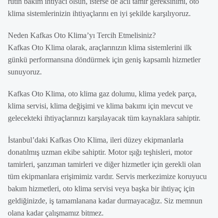
rutin bakım ihtiyacı olsun, isterse de acil tamir gereksinimi, oto
klima sistemlerinizin ihtiyaçlarını en iyi şekilde karşılıyoruz.
Neden Kafkas Oto Klima’yı Tercih Etmelisiniz?
Kafkas Oto Klima olarak, araçlarınızın klima sistemlerini ilk
günkü performansına döndürmek için geniş kapsamlı hizmetler
sunuyoruz.
Kafkas Oto Klima, oto klima gaz dolumu, klima yedek parça,
klima servisi, klima değişimi ve klima bakımı için mevcut ve
gelecekteki ihtiyaçlarınızı karşılayacak tüm kaynaklara sahiptir.
İstanbul’daki Kafkas Oto Klima, ileri düzey ekipmanlarla
donatılmış uzman ekibe sahiptir. Motor ışığı teşhisleri, motor
tamirleri, şanzıman tamirleri ve diğer hizmetler için gerekli olan
tüm ekipmanlara erişimimiz vardır. Servis merkezimize koruyucu
bakım hizmetleri, oto klima servisi veya başka bir ihtiyaç için
geldiğinizde, iş tamamlanana kadar durmayacağız. Siz memnun
olana kadar çalışmamız bitmez.