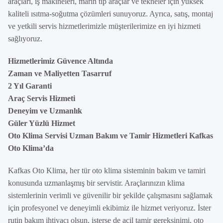
araçları, iş makineleri, marin tip araçlar ve tekneler için yüksek
kaliteli ısıtma-soğutma çözümleri sunuyoruz. Ayrıca, satış, montaj
ve yetkili servis hizmetlerimizle müşterilerimize en iyi hizmeti
sağlıyoruz.
Hizmetlerimiz Güvence Altında
Zaman ve Maliyetten Tasarruf
2 Yıl Garanti
Araç Servis Hizmeti
Deneyim ve Uzmanlık
Güler Yüzlü Hizmet
Oto Klima Servisi Uzman Bakım ve Tamir Hizmetleri Kafkas
Oto Klima’da
Kafkas Oto Klima, her tür oto klima sisteminin bakım ve tamiri
konusunda uzmanlaşmış bir servistir. Araçlarınızın klima
sistemlerinin verimli ve güvenilir bir şekilde çalışmasını sağlamak
için profesyonel ve deneyimli ekibimiz ile hizmet veriyoruz. İster
rutin bakım ihtiyacı olsun, isterse de acil tamir gereksinimi, oto