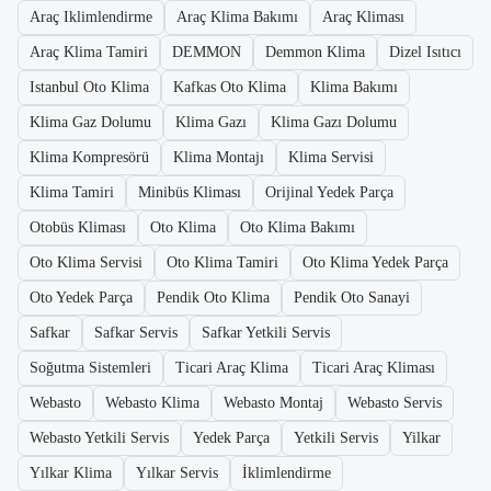
Araç Iklimlendirme
Araç Klima Bakımı
Araç Kliması
Araç Klima Tamiri
DEMMON
Demmon Klima
Dizel Isıtıcı
Istanbul Oto Klima
Kafkas Oto Klima
Klima Bakımı
Klima Gaz Dolumu
Klima Gazı
Klima Gazı Dolumu
Klima Kompresörü
Klima Montajı
Klima Servisi
Klima Tamiri
Minibüs Kliması
Orijinal Yedek Parça
Otobüs Kliması
Oto Klima
Oto Klima Bakımı
Oto Klima Servisi
Oto Klima Tamiri
Oto Klima Yedek Parça
Oto Yedek Parça
Pendik Oto Klima
Pendik Oto Sanayi
Safkar
Safkar Servis
Safkar Yetkili Servis
Soğutma Sistemleri
Ticari Araç Klima
Ticari Araç Kliması
Webasto
Webasto Klima
Webasto Montaj
Webasto Servis
Webasto Yetkili Servis
Yedek Parça
Yetkili Servis
Yilkar
Yılkar Klima
Yılkar Servis
İklimlendirme