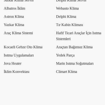
Safkar Klima Servis
Delphi Klima Servis
Albatros İklim
Webasto Klima
Astron Klima
Delphi Klima
Yazkar Klima
Tır Kabin Kliması
Araç Klima Sistemi
Hafif Ticari Araçlar İçin Isıtma
Sistemleri
Kocaeli Gebze Oto Klima
Araçtan Bağımsız Klima
Isıtma Uygulamaları
Yedek Parça
Jova Heater
Marin Isıtma Soğutmaları
İklim Konvektası
Climart Klima