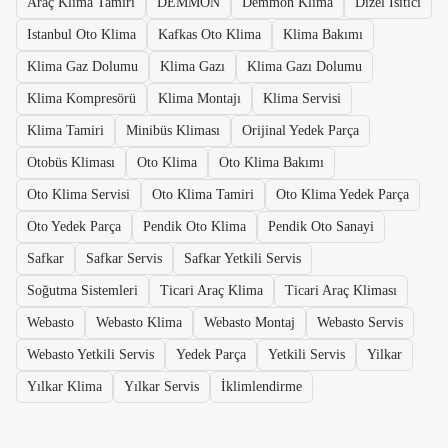
Araç Klima Tamiri
DEMMON
Demmon Klima
Dizel Isıtıcı
Istanbul Oto Klima
Kafkas Oto Klima
Klima Bakımı
Klima Gaz Dolumu
Klima Gazı
Klima Gazı Dolumu
Klima Kompresörü
Klima Montajı
Klima Servisi
Klima Tamiri
Minibüs Kliması
Orijinal Yedek Parça
Otobüs Kliması
Oto Klima
Oto Klima Bakımı
Oto Klima Servisi
Oto Klima Tamiri
Oto Klima Yedek Parça
Oto Yedek Parça
Pendik Oto Klima
Pendik Oto Sanayi
Safkar
Safkar Servis
Safkar Yetkili Servis
Soğutma Sistemleri
Ticari Araç Klima
Ticari Araç Kliması
Webasto
Webasto Klima
Webasto Montaj
Webasto Servis
Webasto Yetkili Servis
Yedek Parça
Yetkili Servis
Yilkar
Yılkar Klima
Yılkar Servis
İklimlendirme