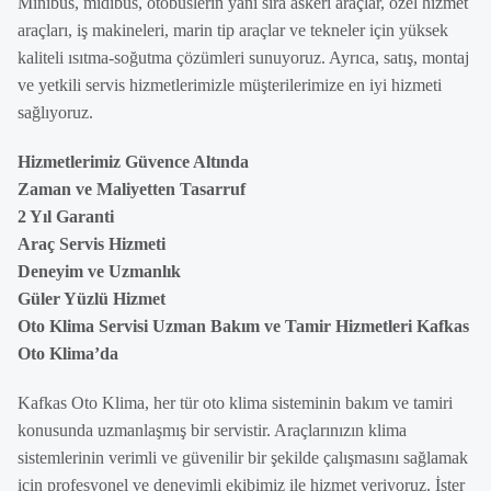
Minibüs, midibüs, otobüslerin yanı sıra askeri araçlar, özel hizmet
araçları, iş makineleri, marin tip araçlar ve tekneler için yüksek
kaliteli ısıtma-soğutma çözümleri sunuyoruz. Ayrıca, satış, montaj
ve yetkili servis hizmetlerimizle müşterilerimize en iyi hizmeti
sağlıyoruz.
Hizmetlerimiz Güvence Altında
Zaman ve Maliyetten Tasarruf
2 Yıl Garanti
Araç Servis Hizmeti
Deneyim ve Uzmanlık
Güler Yüzlü Hizmet
Oto Klima Servisi Uzman Bakım ve Tamir Hizmetleri Kafkas
Oto Klima’da
Kafkas Oto Klima, her tür oto klima sisteminin bakım ve tamiri
konusunda uzmanlaşmış bir servistir. Araçlarınızın klima
sistemlerinin verimli ve güvenilir bir şekilde çalışmasını sağlamak
için profesyonel ve deneyimli ekibimiz ile hizmet veriyoruz. İster