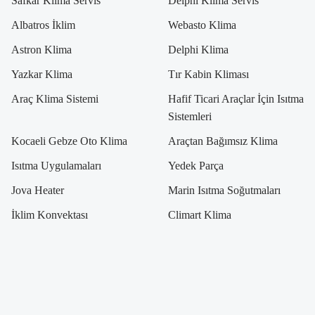
Safkar Klima Servis
Delphi Klima Servis
Albatros İklim
Webasto Klima
Astron Klima
Delphi Klima
Yazkar Klima
Tır Kabin Kliması
Araç Klima Sistemi
Hafif Ticari Araçlar İçin Isıtma
Sistemleri
Kocaeli Gebze Oto Klima
Araçtan Bağımsız Klima
Isıtma Uygulamaları
Yedek Parça
Jova Heater
Marin Isıtma Soğutmaları
İklim Konvektası
Climart Klima