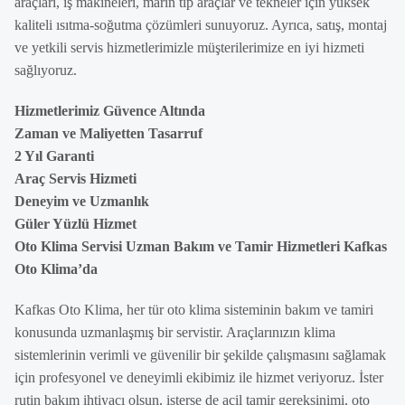
araçları, iş makineleri, marin tip araçlar ve tekneler için yüksek
kaliteli ısıtma-soğutma çözümleri sunuyoruz. Ayrıca, satış, montaj
ve yetkili servis hizmetlerimizle müşterilerimize en iyi hizmeti
sağlıyoruz.
Hizmetlerimiz Güvence Altında
Zaman ve Maliyetten Tasarruf
2 Yıl Garanti
Araç Servis Hizmeti
Deneyim ve Uzmanlık
Güler Yüzlü Hizmet
Oto Klima Servisi Uzman Bakım ve Tamir Hizmetleri Kafkas
Oto Klima’da
Kafkas Oto Klima, her tür oto klima sisteminin bakım ve tamiri
konusunda uzmanlaşmış bir servistir. Araçlarınızın klima
sistemlerinin verimli ve güvenilir bir şekilde çalışmasını sağlamak
için profesyonel ve deneyimli ekibimiz ile hizmet veriyoruz. İster
rutin bakım ihtiyacı olsun, isterse de acil tamir gereksinimi, oto