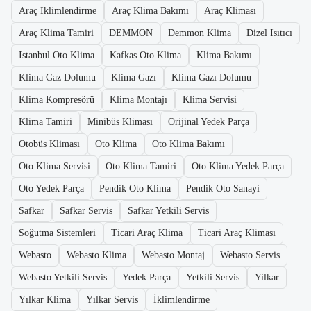
Araç Iklimlendirme
Araç Klima Bakımı
Araç Kliması
Araç Klima Tamiri
DEMMON
Demmon Klima
Dizel Isıtıcı
Istanbul Oto Klima
Kafkas Oto Klima
Klima Bakımı
Klima Gaz Dolumu
Klima Gazı
Klima Gazı Dolumu
Klima Kompresörü
Klima Montajı
Klima Servisi
Klima Tamiri
Minibüs Kliması
Orijinal Yedek Parça
Otobüs Kliması
Oto Klima
Oto Klima Bakımı
Oto Klima Servisi
Oto Klima Tamiri
Oto Klima Yedek Parça
Oto Yedek Parça
Pendik Oto Klima
Pendik Oto Sanayi
Safkar
Safkar Servis
Safkar Yetkili Servis
Soğutma Sistemleri
Ticari Araç Klima
Ticari Araç Kliması
Webasto
Webasto Klima
Webasto Montaj
Webasto Servis
Webasto Yetkili Servis
Yedek Parça
Yetkili Servis
Yilkar
Yılkar Klima
Yılkar Servis
İklimlendirme