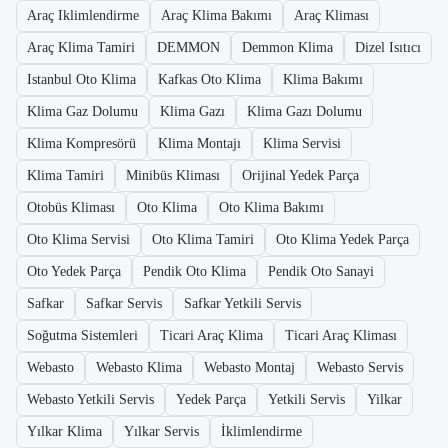
Araç Iklimlendirme
Araç Klima Bakımı
Araç Kliması
Araç Klima Tamiri
DEMMON
Demmon Klima
Dizel Isıtıcı
Istanbul Oto Klima
Kafkas Oto Klima
Klima Bakımı
Klima Gaz Dolumu
Klima Gazı
Klima Gazı Dolumu
Klima Kompresörü
Klima Montajı
Klima Servisi
Klima Tamiri
Minibüs Kliması
Orijinal Yedek Parça
Otobüs Kliması
Oto Klima
Oto Klima Bakımı
Oto Klima Servisi
Oto Klima Tamiri
Oto Klima Yedek Parça
Oto Yedek Parça
Pendik Oto Klima
Pendik Oto Sanayi
Safkar
Safkar Servis
Safkar Yetkili Servis
Soğutma Sistemleri
Ticari Araç Klima
Ticari Araç Kliması
Webasto
Webasto Klima
Webasto Montaj
Webasto Servis
Webasto Yetkili Servis
Yedek Parça
Yetkili Servis
Yilkar
Yılkar Klima
Yılkar Servis
İklimlendirme