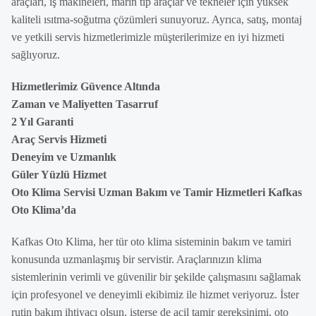
araçları, iş makineleri, marin tip araçlar ve tekneler için yüksek
kaliteli ısıtma-soğutma çözümleri sunuyoruz. Ayrıca, satış, montaj
ve yetkili servis hizmetlerimizle müşterilerimize en iyi hizmeti
sağlıyoruz.
Hizmetlerimiz Güvence Altında
Zaman ve Maliyetten Tasarruf
2 Yıl Garanti
Araç Servis Hizmeti
Deneyim ve Uzmanlık
Güler Yüzlü Hizmet
Oto Klima Servisi Uzman Bakım ve Tamir Hizmetleri Kafkas
Oto Klima’da
Kafkas Oto Klima, her tür oto klima sisteminin bakım ve tamiri
konusunda uzmanlaşmış bir servistir. Araçlarınızın klima
sistemlerinin verimli ve güvenilir bir şekilde çalışmasını sağlamak
için profesyonel ve deneyimli ekibimiz ile hizmet veriyoruz. İster
rutin bakım ihtiyacı olsun, isterse de acil tamir gereksinimi, oto