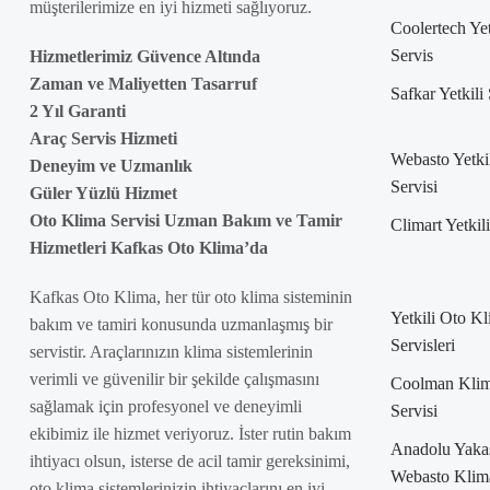
müşterilerimize en iyi hizmeti sağlıyoruz.
Coolertech Yet
Servis
Hizmetlerimiz Güvence Altında
Zaman ve Maliyetten Tasarruf
Safkar Yetkili
2 Yıl Garanti
Araç Servis Hizmeti
Webasto Yetki
Deneyim ve Uzmanlık
Servisi
Güler Yüzlü Hizmet
Oto Klima Servisi Uzman Bakım ve Tamir
Climart Yetkil
Hizmetleri Kafkas Oto Klima’da
Kafkas Oto Klima, her tür oto klima sisteminin
Yetkili Oto K
bakım ve tamiri konusunda uzmanlaşmış bir
Servisleri
servistir. Araçlarınızın klima sistemlerinin
verimli ve güvenilir bir şekilde çalışmasını
Coolman Kli
sağlamak için profesyonel ve deneyimli
Servisi
ekibimiz ile hizmet veriyoruz. İster rutin bakım
Anadolu Yaka
ihtiyacı olsun, isterse de acil tamir gereksinimi,
Webasto Klim
oto klima sistemlerinizin ihtiyaçlarını en iyi