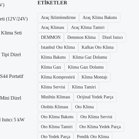
ETIKETLER
V)
Araç Iklimlendirme
Araç Klima Bakımı
Seti (12V/24V)
Araç Kliması
Araç Klima Tamiri
 Klima Seti
DEMMON
Demmon Klima
Dizel Isıtıcı
Istanbul Oto Klima
Kafkas Oto Klima
Tipi Dizel
Klima Bakımı
Klima Gaz Dolumu
Klima Gazı
Klima Gazı Dolumu
S44 Portatif
Klima Kompresörü
Klima Montajı
Klima Servisi
Klima Tamiri
Minibüs Kliması
Orijinal Yedek Parça
Mini Dizel
Otobüs Kliması
Oto Klima
Oto Klima Bakımı
Oto Klima Servisi
 Isıtıcı 5 kW
Oto Klima Tamiri
Oto Klima Yedek Parça
Oto Yedek Parça
Pendik Oto Klima