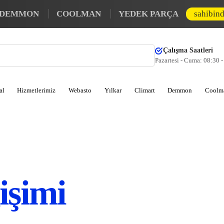
DEMMON
COOLMAN
YEDEK PARÇA
sahibin
Çalışma Saatleri
Pazartesi - Cuma: 08:30 
al
Hizmetlerimiz
Webasto
Yılkar
Climart
Demmon
Coolm
işimi