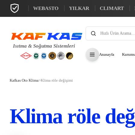
WEBASTO
YILKAR
CLIMART
Products
search
Anasayfa
Kurums
Kafkas Oto Klima
>
Klima röle değişimi
Klima röle değ