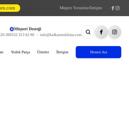
den.com
Müşteri Yorumları
İletişim
Müşteri Desteği
- 20:30
0532 313 62 90
info@kafkasotoklima.com
an
Yedek Parça
Ürünler
İletişim
Hemen Ara