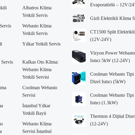
Evaporatörlü – 12V/24
kili
Albatros Klima
Yetkili Servis
Gizli Elektrikli Klima 
 Servis
Webasto Klima
CT1500 Split Elektrikli
Yetkili Servis
(12V-24V)
li
Yılkar Yetkili Servis
Vizyon Power Webasto 
Isıtıcı 5kW (12-24V)
i Servis
Kafkas Oto Klima:
Webasto Klima
Coolman Webasto Tipi 
Yetkili Servisi
Dizel Isıtıcı (5kW)
lima
Coolman Webasto
Servisi
Coolman Webasto Tipi 
Isıtıcı (1.3kW)
ma
İstanbul Yılkar
Yetkili Bayii
Thermon 4 Dijital Dizel
sı
Webasto Klima
(12-24V)
a
Servisi İstanbul