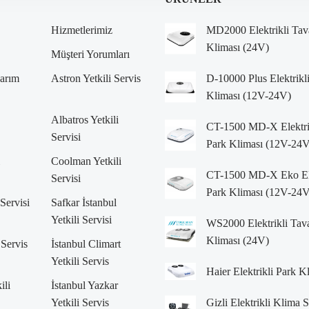
Hizmetlerimiz
MD2000 Elektrikli Tav
Kliması (24V)
Müşteri Yorumları
arım
Astron Yetkili Servis
D-10000 Plus Elektrikl
Kliması (12V-24V)
Albatros Yetkili
CT-1500 MD-X Elektri
Servisi
Park Kliması (12V-24V
Coolman Yetkili
CT-1500 MD-X Eko Ele
Servisi
Park Kliması (12V-24V
 Servisi
Safkar İstanbul
Yetkili Servisi
WS2000 Elektrikli Tav
Kliması (24V)
 Servis
İstanbul Climart
Yetkili Servis
Haier Elektrikli Park K
ili
İstanbul Yazkar
Yetkili Servis
Gizli Elektrikli Klima 