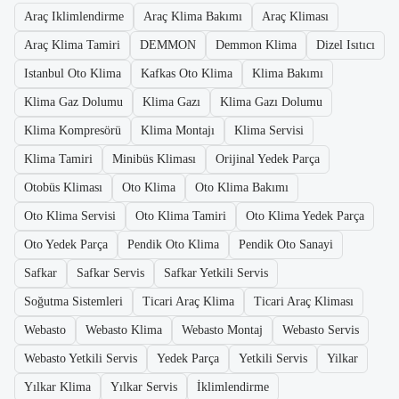
Araç Iklimlendirme
Araç Klima Bakımı
Araç Kliması
Araç Klima Tamiri
DEMMON
Demmon Klima
Dizel Isıtıcı
Istanbul Oto Klima
Kafkas Oto Klima
Klima Bakımı
Klima Gaz Dolumu
Klima Gazı
Klima Gazı Dolumu
Klima Kompresörü
Klima Montajı
Klima Servisi
Klima Tamiri
Minibüs Kliması
Orijinal Yedek Parça
Otobüs Kliması
Oto Klima
Oto Klima Bakımı
Oto Klima Servisi
Oto Klima Tamiri
Oto Klima Yedek Parça
Oto Yedek Parça
Pendik Oto Klima
Pendik Oto Sanayi
Safkar
Safkar Servis
Safkar Yetkili Servis
Soğutma Sistemleri
Ticari Araç Klima
Ticari Araç Kliması
Webasto
Webasto Klima
Webasto Montaj
Webasto Servis
Webasto Yetkili Servis
Yedek Parça
Yetkili Servis
Yilkar
Yılkar Klima
Yılkar Servis
İklimlendirme