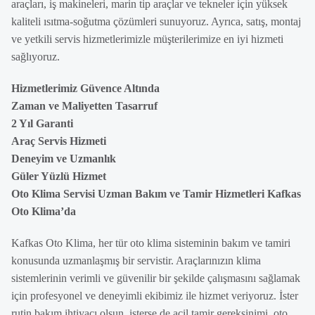
araçları, iş makineleri, marin tip araçlar ve tekneler için yüksek
kaliteli ısıtma-soğutma çözümleri sunuyoruz. Ayrıca, satış, montaj
ve yetkili servis hizmetlerimizle müşterilerimize en iyi hizmeti
sağlıyoruz.
Hizmetlerimiz Güvence Altında
Zaman ve Maliyetten Tasarruf
2 Yıl Garanti
Araç Servis Hizmeti
Deneyim ve Uzmanlık
Güler Yüzlü Hizmet
Oto Klima Servisi Uzman Bakım ve Tamir Hizmetleri Kafkas
Oto Klima’da
Kafkas Oto Klima, her tür oto klima sisteminin bakım ve tamiri
konusunda uzmanlaşmış bir servistir. Araçlarınızın klima
sistemlerinin verimli ve güvenilir bir şekilde çalışmasını sağlamak
için profesyonel ve deneyimli ekibimiz ile hizmet veriyoruz. İster
rutin bakım ihtiyacı olsun, isterse de acil tamir gereksinimi, oto