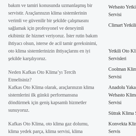
bakım ve tamiri konusunda uzmanlaşmış bir
Webasto Yetki
servistir. Araçlarınızın klima sistemlerinin
Servisi
verimli ve güvenilir bir şekilde çalışmasını
Climart Yetkil
sağlamak için profesyonel ve deneyimli
ekibimiz ile hizmet veriyoruz. İster rutin bakım
ihtiyacı olsun, isterse de acil tamir gereksinimi,
oto klima sistemlerinizin ihtiyaçlarını en iyi
Yetkili Oto K
şekilde karşılıyoruz.
Servisleri
Coolman Kli
Neden Kafkas Oto Klima’yı Tercih
Servisi
Etmelisiniz?
Kafkas Oto Klima olarak, araçlarınızın klima
Anadolu Yaka
sistemlerini ilk günkü performansına
Webasto Klim
döndürmek için geniş kapsamlı hizmetler
Servisi
sunuyoruz.
Sütrak Klima 
Kafkas Oto Klima, oto klima gaz dolumu,
Konvekta Kli
klima yedek parça, klima servisi, klima
Servis