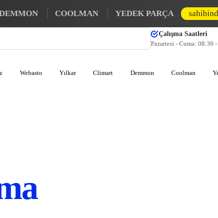
DEMMON
COOLMAN
YEDEK PARÇA
sahibin
Çalışma Saatleri
Pazartesi - Cuma: 08:30 
z
Webasto
Yılkar
Climart
Demmon
Coolman
Y
tma