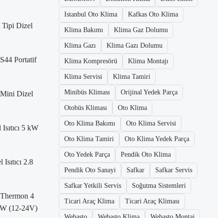
Istanbul Oto Klima
Kafkas Oto Klima
Tipi Dizel
Klima Bakımı
Klima Gaz Dolumu
Klima Gazı
Klima Gazı Dolumu
S44 Portatif
Klima Kompresörü
Klima Montajı
Klima Servisi
Klima Tamiri
Minibüs Kliması
Orijinal Yedek Parça
Mini Dizel
Otobüs Kliması
Oto Klima
Oto Klima Bakımı
Oto Klima Servisi
 Isıtıcı 5 kW
Oto Klima Tamiri
Oto Klima Yedek Parça
Oto Yedek Parça
Pendik Oto Klima
Isıtıcı 2.8
Pendik Oto Sanayi
Safkar
Safkar Servis
Safkar Yetkili Servis
Soğutma Sistemleri
 Thermon 4
Ticari Araç Klima
Ticari Araç Kliması
 kW (12-24V)
Webasto
Webasto Klima
Webasto Montaj