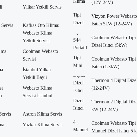
(12V-24V)
li
Yılkar Yetkili Servis
Vizyon Power Webasto 
Isıtıcı 5kW (12-24V)
i Servis
Kafkas Oto Klima:
Webasto Klima
Coolman Webasto Tipi 
Yetkili Servisi
Dizel Isıtıcı (5kW)
lima
Coolman Webasto
Servisi
Coolman Webasto Tipi 
Isıtıcı (1.3kW)
ma
İstanbul Yılkar
Yetkili Bayii
Thermon 4 Dijital Dizel
sı
Webasto Klima
(12-24V)
a
Servisi İstanbul
Thermon 2 Digital Dizel 
kW (12-24V)
Servis
Astron Klima Servis
Coolman Webasto Tipi
ma
Yazkar Klima Servis
Manuel Dizel Isıtıcı 5