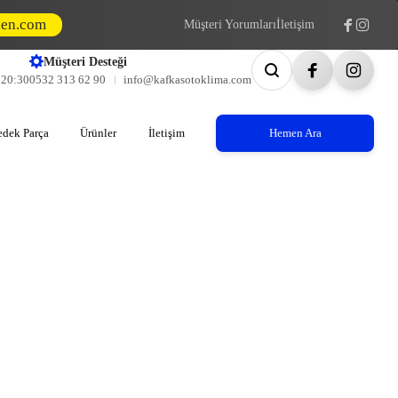
den.com
Müşteri Yorumları
İletişim
Müşteri Desteği
- 20:30
0532 313 62 90
info@kafkasotoklima.com
edek Parça
Ürünler
İletişim
Hemen Ara