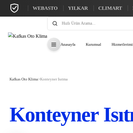
WEBASTO
YILKAR
CLIMART
Products
search
Anasayfa
Kurumsal
Hizmetlerimi
Kafkas Oto Klima
>
Konteyner Isıtma
Konteyner Isı