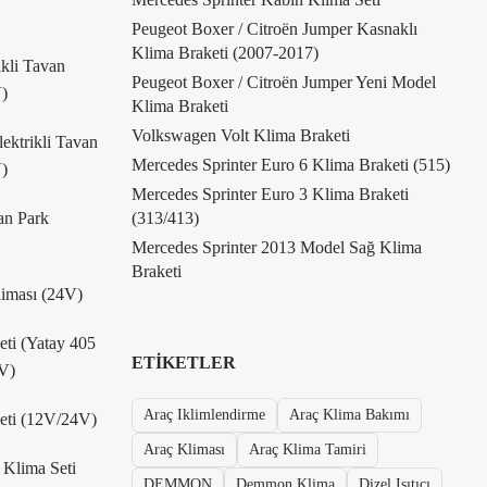
Peugeot Boxer / Citroën Jumper Kasnaklı
Klima Braketi (2007-2017)
kli Tavan
Peugeot Boxer / Citroën Jumper Yeni Model
)
Klima Braketi
Volkswagen Volt Klima Braketi
ktrikli Tavan
Mercedes Sprinter Euro 6 Klima Braketi (515)
)
Mercedes Sprinter Euro 3 Klima Braketi
an Park
(313/413)
Mercedes Sprinter 2013 Model Sağ Klima
Braketi
liması (24V)
Seti (Yatay 405
ETIKETLER
V)
Araç Iklimlendirme
Araç Klima Bakımı
Seti (12V/24V)
Araç Kliması
Araç Klima Tamiri
 Klima Seti
DEMMON
Demmon Klima
Dizel Isıtıcı