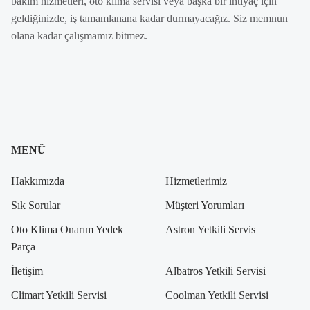
bakım hizmetleri, oto klima servisi veya başka bir ihtiyaç için
geldiğinizde, iş tamamlanana kadar durmayacağız. Siz memnun
olana kadar çalışmamız bitmez.
MENÜ
Hakkımızda
Hizmetlerimiz
Sık Sorular
Müşteri Yorumları
Oto Klima Onarım Yedek
Astron Yetkili Servis
Parça
İletişim
Albatros Yetkili Servisi
Climart Yetkili Servisi
Coolman Yetkili Servisi