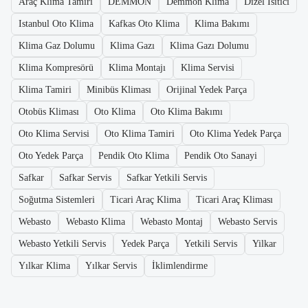
Araç Klima Tamiri
DEMMON
Demmon Klima
Dizel Isıtıcı
Istanbul Oto Klima
Kafkas Oto Klima
Klima Bakımı
Klima Gaz Dolumu
Klima Gazı
Klima Gazı Dolumu
Klima Kompresörü
Klima Montajı
Klima Servisi
Klima Tamiri
Minibüs Kliması
Orijinal Yedek Parça
Otobüs Kliması
Oto Klima
Oto Klima Bakımı
Oto Klima Servisi
Oto Klima Tamiri
Oto Klima Yedek Parça
Oto Yedek Parça
Pendik Oto Klima
Pendik Oto Sanayi
Safkar
Safkar Servis
Safkar Yetkili Servis
Soğutma Sistemleri
Ticari Araç Klima
Ticari Araç Kliması
Webasto
Webasto Klima
Webasto Montaj
Webasto Servis
Webasto Yetkili Servis
Yedek Parça
Yetkili Servis
Yilkar
Yılkar Klima
Yılkar Servis
İklimlendirme