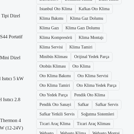
Istanbul Oto Klima
Kafkas Oto Klima
Tipi Dizel
Klima Bakımı
Klima Gaz Dolumu
Klima Gazı
Klima Gazı Dolumu
S44 Portatif
Klima Kompresörü
Klima Montajı
Klima Servisi
Klima Tamiri
Minibüs Kliması
Orijinal Yedek Parça
Mini Dizel
Otobüs Kliması
Oto Klima
Oto Klima Bakımı
Oto Klima Servisi
 Isıtıcı 5 kW
Oto Klima Tamiri
Oto Klima Yedek Parça
Oto Yedek Parça
Pendik Oto Klima
Isıtıcı 2.8
Pendik Oto Sanayi
Safkar
Safkar Servis
Safkar Yetkili Servis
Soğutma Sistemleri
 Thermon 4
Ticari Araç Klima
Ticari Araç Kliması
 kW (12-24V)
Webasto
Webasto Klima
Webasto Montaj