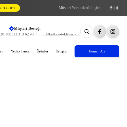
den.com
Müşteri Yorumları
İletişim
Müşteri Desteği
- 20:30
0532 313 62 90
info@kafkasotoklima.com
an
Yedek Parça
Ürünler
İletişim
Hemen Ara