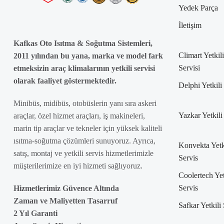
Yedek Parça
İletişim
Kafkas Oto Isıtma & Soğutma Sistemleri,
Climart Yetkili
2011 yılından bu yana, marka ve model fark
Servisi
etmeksizin araç klimalarının yetkili servisi
olarak faaliyet göstermektedir.
Delphi Yetkili
Minibüs, midibüs, otobüslerin yanı sıra askeri
Yazkar Yetkili
araçlar, özel hizmet araçları, iş makineleri,
marin tip araçlar ve tekneler için yüksek kaliteli
ısıtma-soğutma çözümleri sunuyoruz. Ayrıca,
Konvekta Yetk
satış, montaj ve yetkili servis hizmetlerimizle
Servis
müşterilerimize en iyi hizmeti sağlıyoruz.
Coolertech Yet
Servis
Hizmetlerimiz Güvence Altında
Zaman ve Maliyetten Tasarruf
Safkar Yetkili
2 Yıl Garanti