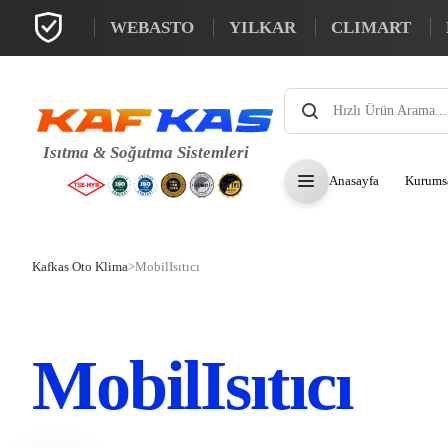
WEBASTO
YILKAR
CLIMART
Products
search
Anasayfa
Kurums
Kafkas Oto Klima
>
MobilIsıtıcı
MobilIsıtıcı