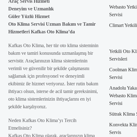
Araç Servis Hizmeti
Webasto Yetki
Deneyim ve Uzmanlık
Servisi
Güler Yüzlü Hizmet
Oto Klima Servisi Uzman Bakım ve Tamir
Climart Yetkil
Hizmetleri Kafkas Oto Klima’da
Kafkas Oto Klima, her tür oto klima sisteminin
Yetkili Oto K
bakım ve tamiri konusunda uzmanlaşmış bir
Servisleri
servistir. Araçlarınızın klima sistemlerinin
verimli ve güvenilir bir şekilde çalışmasını
Coolman Kli
sağlamak için profesyonel ve deneyimli
Servisi
ekibimiz ile hizmet veriyoruz. İster rutin bakım
Anadolu Yaka
ihtiyacı olsun, isterse de acil tamir gereksinimi,
Webasto Klim
oto klima sistemlerinizin ihtiyaçlarını en iyi
Servisi
şekilde karşılıyoruz.
Sütrak Klima 
Neden Kafkas Oto Klima’yı Tercih
Konvekta Kli
Etmelisiniz?
Servis
Kafkas Oto Klima olarak, araçlarınızın klima