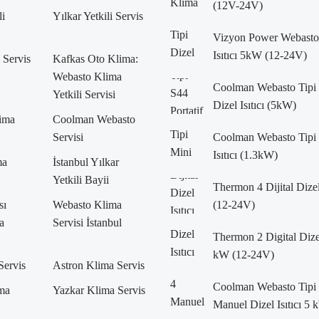
(12V-24V)
li
Yılkar Yetkili Servis
Vizyon Power Webasto 
Isıtıcı 5kW (12-24V)
i Servis
Kafkas Oto Klima:
Webasto Klima
Coolman Webasto Tipi 
Yetkili Servisi
Dizel Isıtıcı (5kW)
lima
Coolman Webasto
Servisi
Coolman Webasto Tipi 
Isıtıcı (1.3kW)
ma
İstanbul Yılkar
Yetkili Bayii
Thermon 4 Dijital Dizel
sı
Webasto Klima
(12-24V)
a
Servisi İstanbul
Thermon 2 Digital Dizel 
kW (12-24V)
Servis
Astron Klima Servis
Coolman Webasto Tipi
ma
Yazkar Klima Servis
Manuel Dizel Isıtıcı 5