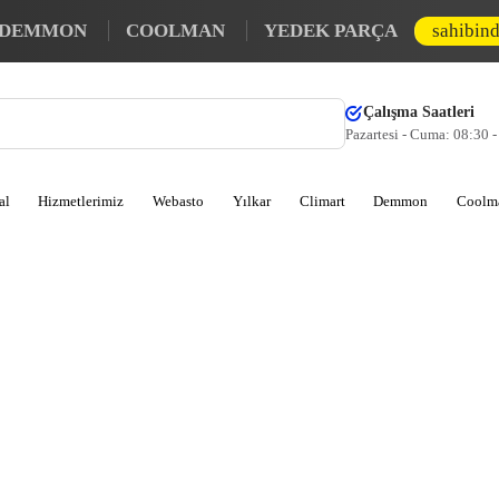
DEMMON
COOLMAN
YEDEK PARÇA
sahibin
Çalışma Saatleri
Pazartesi - Cuma: 08:30 
al
Hizmetlerimiz
Webasto
Yılkar
Climart
Demmon
Coolm