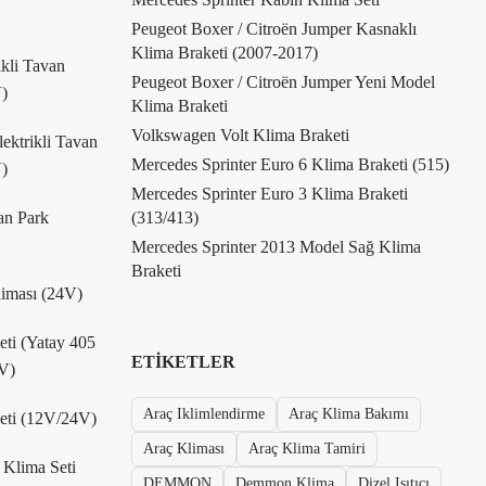
Peugeot Boxer / Citroën Jumper Kasnaklı
Klima Braketi (2007-2017)
kli Tavan
Peugeot Boxer / Citroën Jumper Yeni Model
)
Klima Braketi
Volkswagen Volt Klima Braketi
ktrikli Tavan
Mercedes Sprinter Euro 6 Klima Braketi (515)
)
Mercedes Sprinter Euro 3 Klima Braketi
an Park
(313/413)
Mercedes Sprinter 2013 Model Sağ Klima
Braketi
liması (24V)
Seti (Yatay 405
ETIKETLER
V)
Araç Iklimlendirme
Araç Klima Bakımı
Seti (12V/24V)
Araç Kliması
Araç Klima Tamiri
 Klima Seti
DEMMON
Demmon Klima
Dizel Isıtıcı