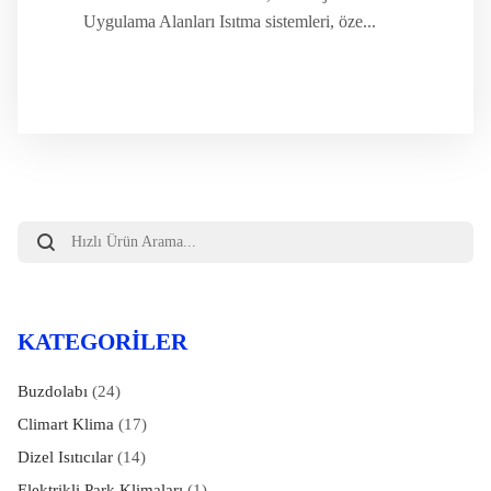
Uygulama Alanları Isıtma sistemleri, öze...
Products
search
KATEGORILER
Buzdolabı
(24)
Climart Klima
(17)
Dizel Isıtıcılar
(14)
Elektrikli Park Klimaları
(1)