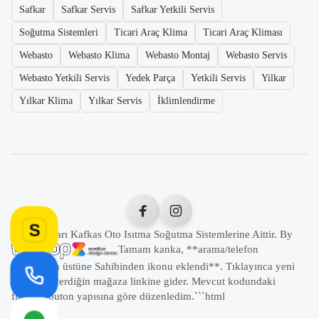
Safkar
Safkar Servis
Safkar Yetkili Servis
Soğutma Sistemleri
Ticari Araç Klima
Ticari Araç Kliması
Webasto
Webasto Klima
Webasto Montaj
Webasto Servis
Webasto Yetkili Servis
Yedek Parça
Yetkili Servis
Yilkar
Yılkar Klima
Yılkar Servis
İklimlendirme
S
Tüm Hakları Kafkas Oto Isıtma Soğutma Sistemlerine Aittir. By
Tamam kanka, **arama/telefon
butonunun üstüne Sahibinden ikonu eklendi**. Tıklayınca yeni
sekmede verdiğin mağaza linkine gider. Mevcut kodundaki
floating buton yapısına göre düzenledim.```html
```