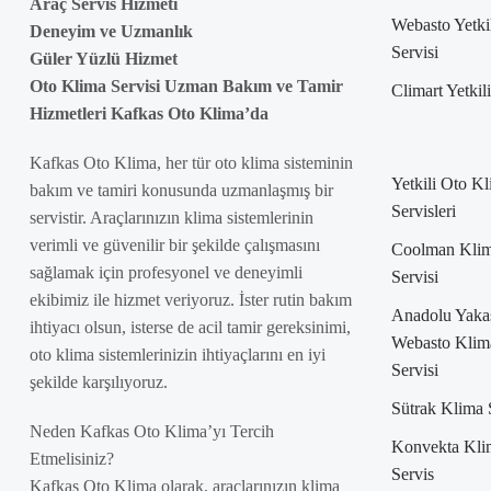
Araç Servis Hizmeti
Webasto Yetki
Deneyim ve Uzmanlık
Servisi
Güler Yüzlü Hizmet
Oto Klima Servisi Uzman Bakım ve Tamir
Climart Yetkil
Hizmetleri Kafkas Oto Klima’da
Kafkas Oto Klima, her tür oto klima sisteminin
Yetkili Oto K
bakım ve tamiri konusunda uzmanlaşmış bir
Servisleri
servistir. Araçlarınızın klima sistemlerinin
verimli ve güvenilir bir şekilde çalışmasını
Coolman Kli
sağlamak için profesyonel ve deneyimli
Servisi
ekibimiz ile hizmet veriyoruz. İster rutin bakım
Anadolu Yaka
ihtiyacı olsun, isterse de acil tamir gereksinimi,
Webasto Klim
oto klima sistemlerinizin ihtiyaçlarını en iyi
Servisi
şekilde karşılıyoruz.
Sütrak Klima 
Neden Kafkas Oto Klima’yı Tercih
Konvekta Kli
Etmelisiniz?
Servis
Kafkas Oto Klima olarak, araçlarınızın klima