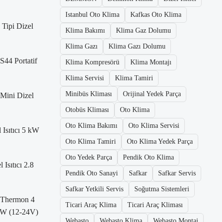
Istanbul Oto Klima
Kafkas Oto Klima
Tipi Dizel
Klima Bakımı
Klima Gaz Dolumu
Klima Gazı
Klima Gazı Dolumu
S44 Portatif
Klima Kompresörü
Klima Montajı
Klima Servisi
Klima Tamiri
Minibüs Kliması
Orijinal Yedek Parça
Mini Dizel
Otobüs Kliması
Oto Klima
Oto Klima Bakımı
Oto Klima Servisi
 Isıtıcı 5 kW
Oto Klima Tamiri
Oto Klima Yedek Parça
Oto Yedek Parça
Pendik Oto Klima
Isıtıcı 2.8
Pendik Oto Sanayi
Safkar
Safkar Servis
Safkar Yetkili Servis
Soğutma Sistemleri
 Thermon 4
Ticari Araç Klima
Ticari Araç Kliması
 kW (12-24V)
Webasto
Webasto Klima
Webasto Montaj