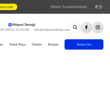
den.com
Müşteri Yorumları
İletişim
Müşteri Desteği
- 20:30
0532 313 62 90
info@kafkasotoklima.com
an
Yedek Parça
Ürünler
İletişim
Hemen Ara