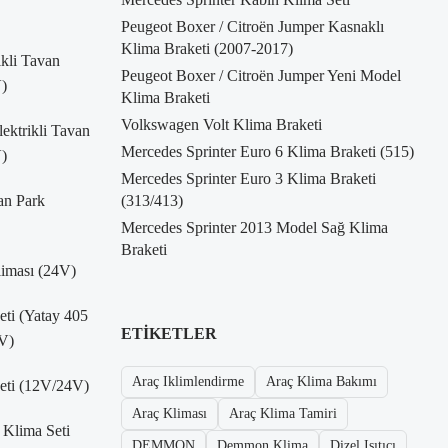
Peugeot Boxer / Citroën Jumper Kasnaklı
Klima Braketi (2007-2017)
kli Tavan
Peugeot Boxer / Citroën Jumper Yeni Model
)
Klima Braketi
Volkswagen Volt Klima Braketi
ktrikli Tavan
Mercedes Sprinter Euro 6 Klima Braketi (515)
)
Mercedes Sprinter Euro 3 Klima Braketi
an Park
(313/413)
Mercedes Sprinter 2013 Model Sağ Klima
Braketi
liması (24V)
Seti (Yatay 405
ETIKETLER
V)
Araç Iklimlendirme
Araç Klima Bakımı
Seti (12V/24V)
Araç Kliması
Araç Klima Tamiri
 Klima Seti
DEMMON
Demmon Klima
Dizel Isıtıcı