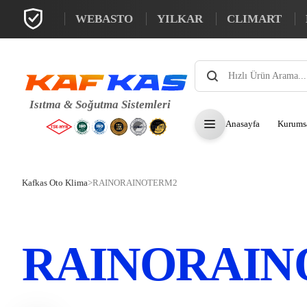
WEBASTO
YILKAR
CLIMART
Products
search
Anasayfa
Kurums
Kafkas Oto Klima
>
RAINORAINOTERM2
RAINORAIN