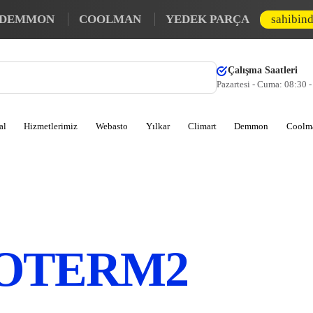
DEMMON
COOLMAN
YEDEK PARÇA
sahibin
Çalışma Saatleri
Pazartesi - Cuma: 08:30 
al
Hizmetlerimiz
Webasto
Yılkar
Climart
Demmon
Coolm
OTERM2