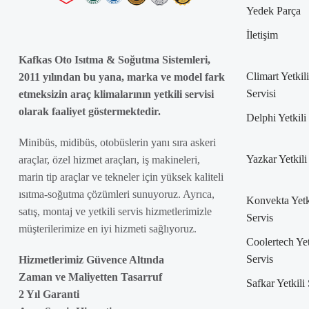
Yedek Parça
İletişim
Kafkas Oto Isıtma & Soğutma Sistemleri,
Climart Yetkili
2011 yılından bu yana, marka ve model fark
Servisi
etmeksizin araç klimalarının yetkili servisi
olarak faaliyet göstermektedir.
Delphi Yetkili
Minibüs, midibüs, otobüslerin yanı sıra askeri
Yazkar Yetkili
araçlar, özel hizmet araçları, iş makineleri,
marin tip araçlar ve tekneler için yüksek kaliteli
ısıtma-soğutma çözümleri sunuyoruz. Ayrıca,
Konvekta Yetk
satış, montaj ve yetkili servis hizmetlerimizle
Servis
müşterilerimize en iyi hizmeti sağlıyoruz.
Coolertech Yet
Servis
Hizmetlerimiz Güvence Altında
Zaman ve Maliyetten Tasarruf
Safkar Yetkili
2 Yıl Garanti