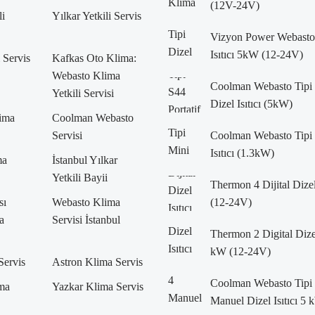
(12V-24V)
li
Yılkar Yetkili Servis
Vizyon Power Webasto 
Isıtıcı 5kW (12-24V)
i Servis
Kafkas Oto Klima:
Webasto Klima
Coolman Webasto Tipi 
Yetkili Servisi
Dizel Isıtıcı (5kW)
lima
Coolman Webasto
Servisi
Coolman Webasto Tipi 
Isıtıcı (1.3kW)
ma
İstanbul Yılkar
Yetkili Bayii
Thermon 4 Dijital Dizel
sı
Webasto Klima
(12-24V)
a
Servisi İstanbul
Thermon 2 Digital Dizel 
kW (12-24V)
Servis
Astron Klima Servis
Coolman Webasto Tipi
ma
Yazkar Klima Servis
Manuel Dizel Isıtıcı 5