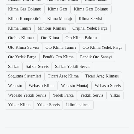
Klima Gaz Dolumu
Klima Gazı
Klima Gazı Dolumu
Klima Kompresörü
Klima Montajı
Klima Servisi
Klima Tamiri
Minibüs Kliması
Orijinal Yedek Parça
Otobüs Kliması
Oto Klima
Oto Klima Bakımı
Oto Klima Servisi
Oto Klima Tamiri
Oto Klima Yedek Parça
Oto Yedek Parça
Pendik Oto Klima
Pendik Oto Sanayi
Safkar
Safkar Servis
Safkar Yetkili Servis
Soğutma Sistemleri
Ticari Araç Klima
Ticari Araç Kliması
Webasto
Webasto Klima
Webasto Montaj
Webasto Servis
Webasto Yetkili Servis
Yedek Parça
Yetkili Servis
Yilkar
Yılkar Klima
Yılkar Servis
İklimlendirme