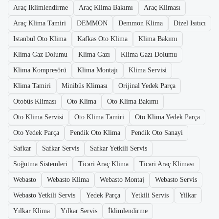
Araç Iklimlendirme
Araç Klima Bakımı
Araç Kliması
Araç Klima Tamiri
DEMMON
Demmon Klima
Dizel Isıtıcı
Istanbul Oto Klima
Kafkas Oto Klima
Klima Bakımı
Klima Gaz Dolumu
Klima Gazı
Klima Gazı Dolumu
Klima Kompresörü
Klima Montajı
Klima Servisi
Klima Tamiri
Minibüs Kliması
Orijinal Yedek Parça
Otobüs Kliması
Oto Klima
Oto Klima Bakımı
Oto Klima Servisi
Oto Klima Tamiri
Oto Klima Yedek Parça
Oto Yedek Parça
Pendik Oto Klima
Pendik Oto Sanayi
Safkar
Safkar Servis
Safkar Yetkili Servis
Soğutma Sistemleri
Ticari Araç Klima
Ticari Araç Kliması
Webasto
Webasto Klima
Webasto Montaj
Webasto Servis
Webasto Yetkili Servis
Yedek Parça
Yetkili Servis
Yilkar
Yılkar Klima
Yılkar Servis
İklimlendirme