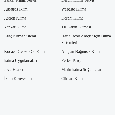
Safkar Klima Servis
Delphi Klima Servis
Albatros İklim
Webasto Klima
Astron Klima
Delphi Klima
Yazkar Klima
Tır Kabin Kliması
Araç Klima Sistemi
Hafif Ticari Araçlar İçin Isıtma
Sistemleri
Kocaeli Gebze Oto Klima
Araçtan Bağımsız Klima
Isıtma Uygulamaları
Yedek Parça
Jova Heater
Marin Isıtma Soğutmaları
İklim Konvektası
Climart Klima