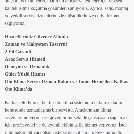
araçları, iş makineleri, marin tip araçlar ve tekneler için yüksek
kaliteli ısıtma-soğutma çözümleri sunuyoruz. Ayrıca, satış, montaj
ve yetkili servis hizmetlerimizle müşterilerimize en iyi hizmeti
sağlıyoruz.
Hizmetlerimiz Güvence Altında
Zaman ve Maliyetten Tasarruf
2 Yıl Garanti
Araç Servis Hizmeti
Deneyim ve Uzmanlık
Güler Yüzlü Hizmet
Oto Klima Servisi Uzman Bakım ve Tamir Hizmetleri Kafkas
Oto Klima’da
Kafkas Oto Klima, her tür oto klima sisteminin bakım ve tamiri
konusunda uzmanlaşmış bir servistir. Araçlarınızın klima
sistemlerinin verimli ve güvenilir bir şekilde çalışmasını sağlamak
için profesyonel ve deneyimli ekibimiz ile hizmet veriyoruz. İster
rutin bakım ihtiyacı olsun, isterse de acil tamir gereksinimi, oto