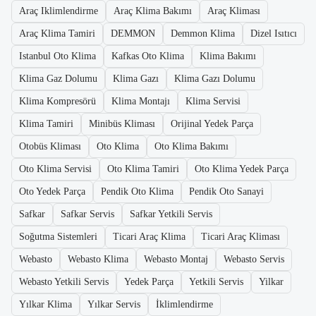
Araç Iklimlendirme
Araç Klima Bakımı
Araç Kliması
Araç Klima Tamiri
DEMMON
Demmon Klima
Dizel Isıtıcı
Istanbul Oto Klima
Kafkas Oto Klima
Klima Bakımı
Klima Gaz Dolumu
Klima Gazı
Klima Gazı Dolumu
Klima Kompresörü
Klima Montajı
Klima Servisi
Klima Tamiri
Minibüs Kliması
Orijinal Yedek Parça
Otobüs Kliması
Oto Klima
Oto Klima Bakımı
Oto Klima Servisi
Oto Klima Tamiri
Oto Klima Yedek Parça
Oto Yedek Parça
Pendik Oto Klima
Pendik Oto Sanayi
Safkar
Safkar Servis
Safkar Yetkili Servis
Soğutma Sistemleri
Ticari Araç Klima
Ticari Araç Kliması
Webasto
Webasto Klima
Webasto Montaj
Webasto Servis
Webasto Yetkili Servis
Yedek Parça
Yetkili Servis
Yilkar
Yılkar Klima
Yılkar Servis
İklimlendirme