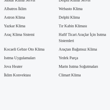
Safkar Klima Servis
Delphi Klima Servis
Albatros İklim
Webasto Klima
Astron Klima
Delphi Klima
Yazkar Klima
Tır Kabin Kliması
Araç Klima Sistemi
Hafif Ticari Araçlar İçin Isıtma
Sistemleri
Kocaeli Gebze Oto Klima
Araçtan Bağımsız Klima
Isıtma Uygulamaları
Yedek Parça
Jova Heater
Marin Isıtma Soğutmaları
İklim Konvektası
Climart Klima