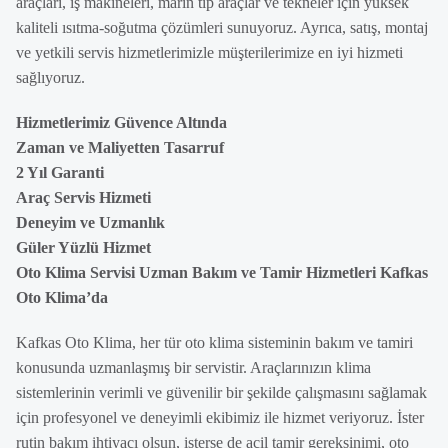
araçları, iş makineleri, marin tip araçlar ve tekneler için yüksek
kaliteli ısıtma-soğutma çözümleri sunuyoruz. Ayrıca, satış, montaj
ve yetkili servis hizmetlerimizle müşterilerimize en iyi hizmeti
sağlıyoruz.
Hizmetlerimiz Güvence Altında
Zaman ve Maliyetten Tasarruf
2 Yıl Garanti
Araç Servis Hizmeti
Deneyim ve Uzmanlık
Güler Yüzlü Hizmet
Oto Klima Servisi Uzman Bakım ve Tamir Hizmetleri Kafkas
Oto Klima’da
Kafkas Oto Klima, her tür oto klima sisteminin bakım ve tamiri
konusunda uzmanlaşmış bir servistir. Araçlarınızın klima
sistemlerinin verimli ve güvenilir bir şekilde çalışmasını sağlamak
için profesyonel ve deneyimli ekibimiz ile hizmet veriyoruz. İster
rutin bakım ihtiyacı olsun, isterse de acil tamir gereksinimi, oto